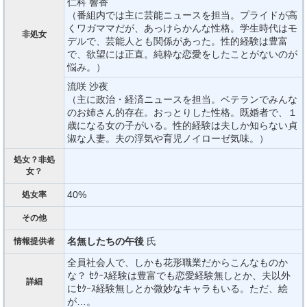
仁科 響香
（番組内では主に芸能ニュースを担当。プライドが高
くワガママだが、あっけらかんな性格。学生時代はモ
非処女
デルで、芸能人とも関係があった。性的経験は豊富
で、欲望には正直。純粋な恋愛をしたことがないのが
悩み。）
流咲 沙夜
（主に政治・経済ニュースを担当。ベテランでみんな
のお姉さん的存在。おっとりした性格。既婚者で、１
歳になる女の子がいる。性的経験は夫しか知らない貞
淑な人妻。夫の浮気や育児ノイローゼ気味。）
処女？非処
女？
40%
処女率
その他
名無したちの午後
氏
情報提供者
全員社会人で、しかも花形職業だからこんなものか
な？ ｾｸｰｽ経験は豊富でも恋愛経験無しとか、夫以外
詳細
にｾｸｰｽ経験無しとか微妙なキャラもいる。ただ、絵
が…。