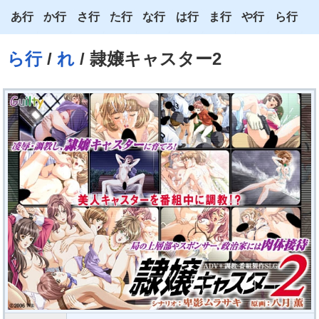
あ行
か行
さ行
た行
な行
は行
ま行
や行
ら行
あ
か
さ
た
な
は
ま
や
ら
ら行
/
れ
/ 隷嬢キャスター2
い
き
し
ち
に
ひ
み
ゆ
り
う
く
す
つ
ぬ
ふ
む
よ
る
え
け
せ
て
ね
へ
め
わ
れ
お
こ
そ
と
の
ほ
も
ろ