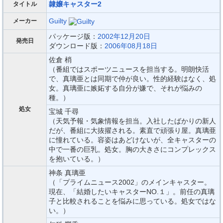
隷嬢キャスター2
タイトル
Guilty
メーカー
パッケージ版：
2002年12月20日
発売日
ダウンロード版：
2006年08月18日
佐倉 梢
（番組ではスポーツニュースを担当する。明朗快活
で、真璃亜とは同期で仲が良い。性的経験はなく、処
女。真璃亜に嫉妬する自分が嫌で、それが悩みの
種。）
処女
宝城 千尋
（天気予報・気象情報を担当。入社したばかりの新人
だが、番組に大抜擢される。素直で頑張り屋。真璃亜
に憧れている。容姿はあどけないが、全キャスターの
中で一番の巨乳。処女。胸の大きさにコンプレックス
を抱いている。）
神条 真璃亜
（「プライムニュース2002」のメインキャスター。
現在、「結婚したいキャスターNO.１」。前任の真璃
子と比較されることを悩みに思っている。処女ではな
い。）