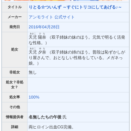
りとる☆ついんず ～すぐにトリコにしてあげる♪～
タイトル
アンモライト
公式サイト
メーカー
2016年04月28日
発売日
あまこ
ひな
天児
陽奈
（双子姉妹の妹のほう。元気で明るく活発
な性格。）
あまこ
ゆな
処女
天児
夕奈
（双子姉妹の姉のほう。普段は恥ずかしが
り屋さんで、おとなしい性格をしている。メガネっ
娘。）
無し
非処女
処女？非処
女？
100%
処女率
その他
名無したちの午後
氏
情報提供者
両ヒロイン出血CG完備。
詳細