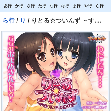
あ行
か行
さ行
た行
な行
は行
ま行
や行
ら行
あ
か
さ
た
な
は
ま
や
ら
ら行
/
り
/ りとる☆ついんず ～すぐにトリコにしてあげる♪～
い
き
し
ち
に
ひ
み
ゆ
り
う
く
す
つ
ぬ
ふ
む
よ
る
え
け
せ
て
ね
へ
め
わ
れ
お
こ
そ
と
の
ほ
も
ろ