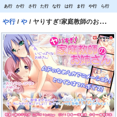
あ行
か行
さ行
た行
な行
は行
ま行
や行
ら行
あ
か
さ
た
な
は
ま
や
ら
や行
/
や
/ ヤりすぎ!家庭教師のお姉さん
い
き
し
ち
に
ひ
み
ゆ
り
う
く
す
つ
ぬ
ふ
む
よ
る
え
け
せ
て
ね
へ
め
わ
れ
お
こ
そ
と
の
ほ
も
ろ