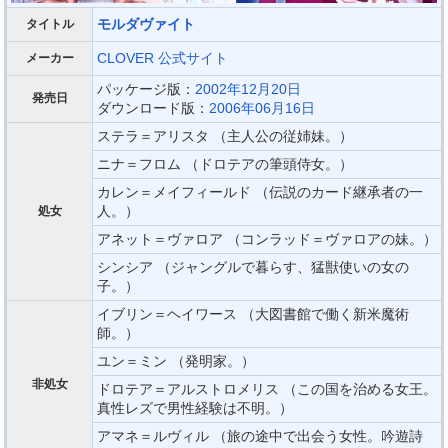
モルダヴァイト
タイトル
CLOVER
公式サイト
メーカー
パッケージ版：
2002年12月20日
発売日
ダウンロード版：
2006年06月16日
ステラ＝アリスタ （主人公の従姉妹。）
ニナ＝フロム （ドロテアの筆頭侍女。）
カレン＝メイフィールド （伝説のカード継承者の一
人。）
処女
アネット＝ヴァロア （コンラッド＝ヴァロアの妹。）
シンシア （ジャングルで暮らす、猛獣使いの女の
子。）
イブリン＝ヘイワース （大図書館で働く新米魔術
師。）
ユン＝ミン （発明家。）
非処女
ドロテア＝アルストロメリス （この国を治める女王。
真性レズで男性経験は不明。）
アマネ＝ルヴィル （旅の途中で出会う女性。吟遊詩