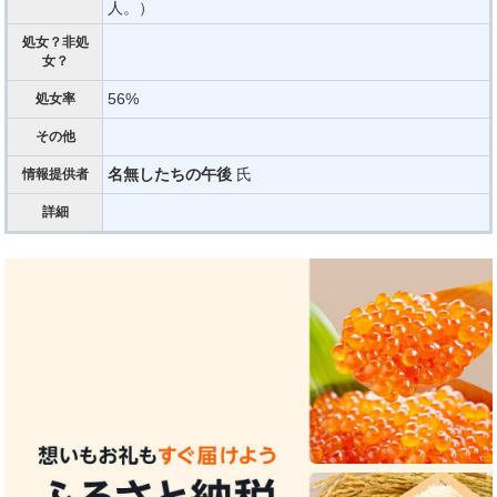
人。）
処女？非処
女？
56%
処女率
その他
名無したちの午後
氏
情報提供者
詳細