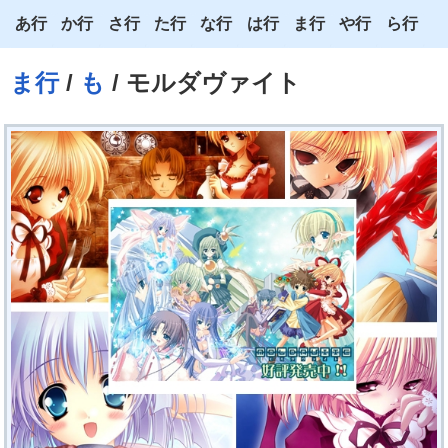
あ行
か行
さ行
た行
な行
は行
ま行
や行
ら行
あ
か
さ
た
な
は
ま
や
ら
ま行
/
も
/ モルダヴァイト
い
き
し
ち
に
ひ
み
ゆ
り
う
く
す
つ
ぬ
ふ
む
よ
る
え
け
せ
て
ね
へ
め
わ
れ
お
こ
そ
と
の
ほ
も
ろ