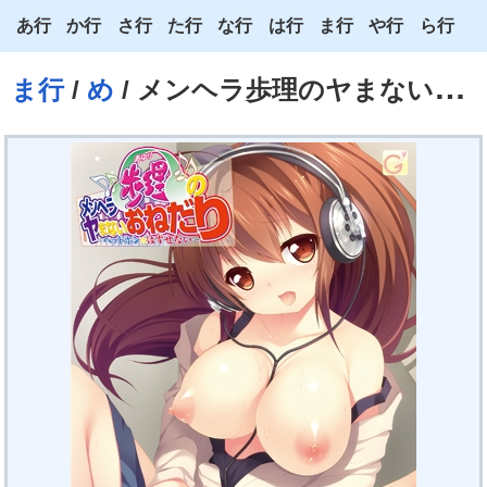
あ行
か行
さ行
た行
な行
は行
ま行
や行
ら行
あ
か
さ
た
な
は
ま
や
ら
ま行
/
め
/ メンヘラ歩理のヤまないおねだり ～ヘッドホンははずせない～
い
き
し
ち
に
ひ
み
ゆ
り
う
く
す
つ
ぬ
ふ
む
よ
る
え
け
せ
て
ね
へ
め
わ
れ
お
こ
そ
と
の
ほ
も
ろ