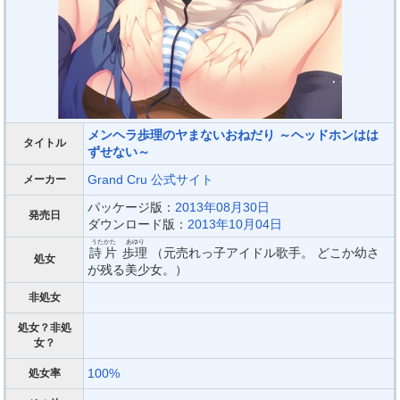
メンヘラ歩理のヤまないおねだり ～ヘッドホンはは
タイトル
ずせない～
Grand Cru
公式サイト
メーカー
パッケージ版：
2013年08月30日
発売日
ダウンロード版：
2013年10月04日
うたかた
あゆり
詩片
歩理
（元売れっ子アイドル歌手。 どこか幼さ
処女
が残る美少女。）
非処女
処女？非処
女？
100%
処女率