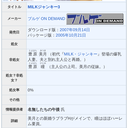
MILKジャンキー3
タイトル
ブルゲ ON DEMAND
メーカー
ダウンロード版：
2007年09月14日
発売日
パッケージ版：
2005年10月21日
処女
とよはら
みつき
豊原
美月
（初代『
MILK・ジャンキー
』登場の爆乳
人妻。夫と別れ主人公と再婚。）
非処女
とよはら
ひとみ
豊原
瞳
（主人公の上司。美月の従妹。）
処女？非処
女？
0%
処女率
その他
名無したちの午後
氏
情報提供者
美月との新婚ラブラブHがメインで、瞳はほぼハーレ
詳細
ム要員。