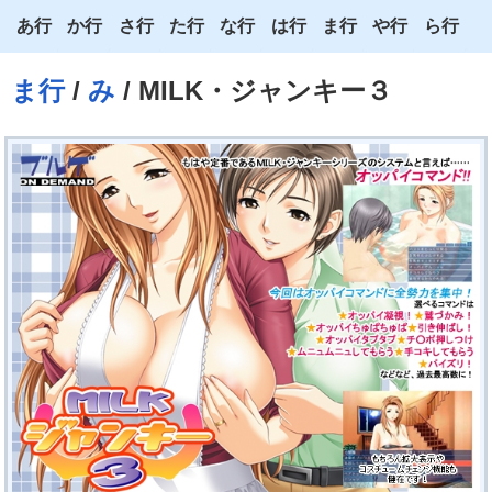
あ行
か行
さ行
た行
な行
は行
ま行
や行
ら行
あ
か
さ
た
な
は
ま
や
ら
ま行
/
み
/ MILK・ジャンキー３
い
き
し
ち
に
ひ
み
ゆ
り
う
く
す
つ
ぬ
ふ
む
よ
る
え
け
せ
て
ね
へ
め
わ
れ
お
こ
そ
と
の
ほ
も
ろ