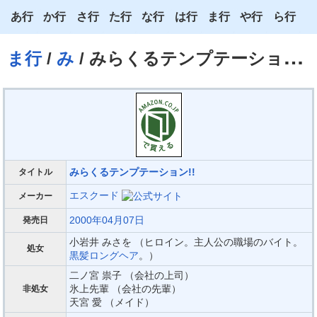
あ行
か行
さ行
た行
な行
は行
ま行
や行
ら行
あ
か
さ
た
な
は
ま
や
ら
ま行
/
み
/ みらくるテンプテーション!!
い
き
し
ち
に
ひ
み
ゆ
り
う
く
す
つ
ぬ
ふ
む
よ
る
え
け
せ
て
ね
へ
め
わ
れ
お
こ
そ
と
の
ほ
も
ろ
みらくるテンプテーション!!
タイトル
エスクード
メーカー
2000年04月07日
発売日
小岩井 みさを （ヒロイン。主人公の職場のバイト。
処女
黒髪ロングヘア
。）
二ノ宮 祟子 （会社の上司）
氷上先輩 （会社の先輩）
非処女
天宮 愛 （メイド）