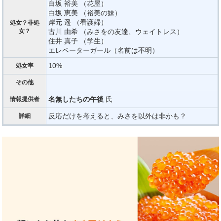
白坂 裕美 （花屋）
白坂 恵美 （裕美の妹）
岸元 遥 （看護婦）
処女？非処
女？
古川 由希 （みさをの友達、ウェイトレス）
住井 真子 （学生）
エレベーターガール（名前は不明）
10%
処女率
その他
名無したちの午後
氏
情報提供者
反応だけを考えると、みさを以外は非かも？
詳細