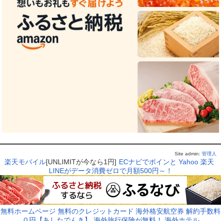
Site admin:
管理人
楽天モバイル
[UNLIMITが今なら1円]
ECナビでポインと
Yahoo
楽天
LINEがデータ消費ゼロで月額500円～！
無料ホームページ
無料のクレジットカード
海外格安航空券
解約手数料
０円【あしたでんき】
海外旅行保険が無料！
海外ホテル