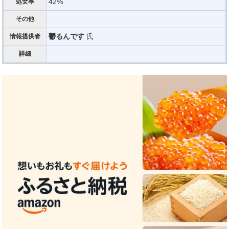
42%
処女率
その他
鬱るんです
氏
情報提供者
詳細