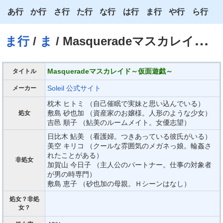
あ行
か行
さ行
た行
な行
は行
ま行
や行
ら行
あ
か
さ
た
な
は
ま
や
ら
ま行
/
ま
/ Masqueradeマスカレイド～仮面遊戯～
い
き
し
ち
に
ひ
み
ゆ
り
う
く
す
つ
ぬ
ふ
む
よ
る
Masqueradeマスカレイド～仮面遊戯～
タイトル
え
け
せ
て
ね
へ
め
わ
れ
Soleil
公式サイト
メーカー
枕木 ヒトミ （自己催眠で実妹と思い込んでいる）
お
こ
そ
と
の
ほ
も
ろ
敷島 砂也加 （資産家のお嬢様。人形のような少女）
処女
吉邑 順子 （鮎美のルームメイト。女優志望）
日比木 鮎美 （看護婦。つきあっている彼氏がいる）
美空 キリコ （クールな雰囲気のメガネっ娘。輪姦さ
れたことがある）
非処女
加賀山 今日子 （主人公のパートナー。仕事の対象者
が男の時専門）
敷島 恵子 （砂也加の母親。Ｈシーンはなし）
処女？非処
女？