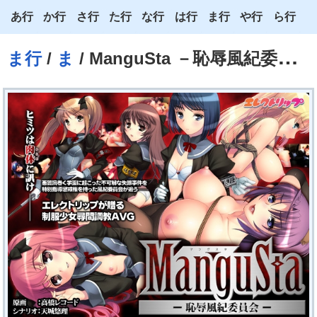
あ行
か行
さ行
た行
な行
は行
ま行
や行
ら行
あ
か
さ
た
な
は
ま
や
ら
ま行
/
ま
/ ManguSta －恥辱風紀委員会－
い
き
し
ち
に
ひ
み
ゆ
り
う
く
す
つ
ぬ
ふ
む
よ
る
え
け
せ
て
ね
へ
め
わ
れ
お
こ
そ
と
の
ほ
も
ろ