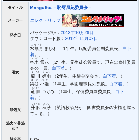
ManguSta －恥辱風紀委員会－
タイトル
エレクトリップ
メーカー
パッケージ版：
2012年10月26日
発売日
ダウンロード版：
2012年11月02日
みなづき
水無月
まひわ （1年生。風紀委員会副委員長。
白下
着
。）
うつぎ
せっか
空木
雪花
（2年生。元生徒会役員で、現在は奉仕委員
会の一員。
白下着
。）
処女
きっかわ
ひめう
菊川
姫雨
（2年生。生徒会副会長。
白下着
。）
はりや
こひな
梁谷
小雛
（1年生。学園理事長の孫娘。
白下着
。）
りんどう
竜胆
つぐみ （1年生。保健委員副委員長。
白下
着
。）
しょうま
あいさ
升麻
秋紗
（英語教諭だが、図書委員会の実権を握っ
非処女
ている。）
処女？非処
女？
83%
処女率