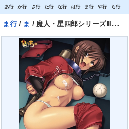
あ行
か行
さ行
た行
な行
は行
ま行
や行
ら行
あ
か
さ
た
な
は
ま
や
ら
ま行
/
ま
/ 魔人・星四郎シリーズⅢ 魔世中ハ終ワラナイ
い
き
し
ち
に
ひ
み
ゆ
り
う
く
す
つ
ぬ
ふ
む
よ
る
え
け
せ
て
ね
へ
め
わ
れ
お
こ
そ
と
の
ほ
も
ろ