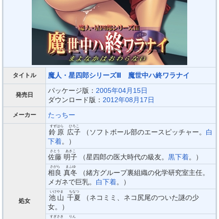
魔人・星四郎シリーズⅢ 魔世中ハ終ワラナイ
タイトル
パッケージ版：
2005年04月15日
発売日
ダウンロード版：
2012年08月17日
たっちー
メーカー
すずはら
ひろこ
鈴原
広子
（ソフトボール部のエースピッチャー。
白
下着
。）
さとう
あきこ
佐藤
明子
（星四郎の医大時代の級友。
黒下着
。）
さがら
まふゆ
相良
真冬
（緒方グループ裏組織の化学研究室主任。
メガネで巨乳。
白下着
。）
いけやま
ちなつ
池山
千夏
（ネコミミ、ネコ尻尾のついた謎の少
処女
女。）
すぎさき
りん