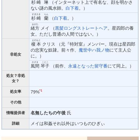
杉崎
琳
（インターネット上で有名な、顔を明かさ
ない謎の風水師。
白下着
。）
すぎさき
らん
杉崎
蘭
（
白下着
。）
おがた
緒方
メイ （
黒髪ロングストレートヘア
。星四郎の養
女。ただし普通の人間ではない。）
えのもと
榎本
クリス （元『特対室』メンバー。現在は星四郎
の忠実な奴隷。前々作、
魔世中ハ我ノ物
にて主人公
非処女
に。）
かざま
ことこ
風間
琴子
（前作、
永遠となった留守番
にて同上。）
処女？非処
女？
*1
79%
処女率
その他
名無したちの午後
氏
情報提供者
メイは和姦それ以外はいつものひぎぃ
詳細