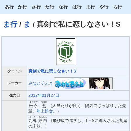
あ行
か行
さ行
た行
な行
は行
ま行
や行
ら行
あ
か
さ
た
な
は
ま
や
ら
ま行
/
ま
/ 真剣で私に恋しなさい！S
い
き
し
ち
に
ひ
み
ゆ
り
う
く
す
つ
ぬ
ふ
む
よ
る
え
け
せ
て
ね
へ
め
わ
れ
お
こ
そ
と
の
ほ
も
ろ
真剣で私に恋しなさい！S
タイトル
みなとそふと
メーカー
2012年01月27日
発売日
まつなが
つばめ
松永
燕
（人当たりが良く、陽気でさっぱりした先
輩。
年上処女
。）
くき
もんしろ
九鬼
紋白
（飛び級で進学し、1－Sに編入された九鬼
の末妹。）