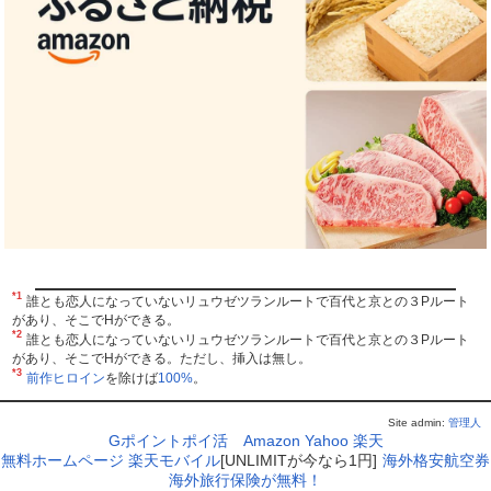
*1
誰とも恋人になっていないリュウゼツランルートで百代と京との３Pルート
があり、そこでHができる。
*2
誰とも恋人になっていないリュウゼツランルートで百代と京との３Pルート
があり、そこでHができる。ただし、挿入は無し。
*3
前作ヒロイン
を除けば
100%
。
Site admin:
管理人
Gポイントポイ活
Amazon
Yahoo
楽天
無料ホームページ
楽天モバイル
[UNLIMITが今なら1円]
海外格安航空券
海外旅行保険が無料！