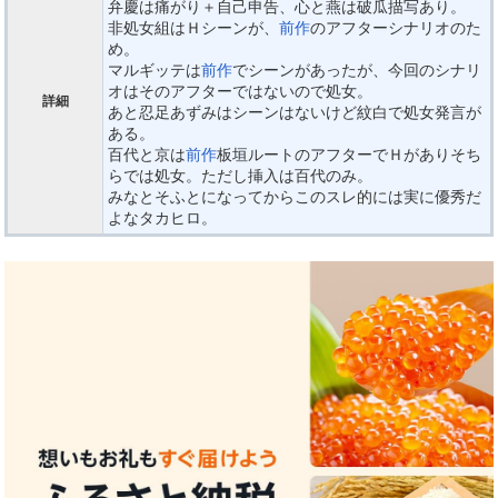
弁慶は痛がり＋自己申告、心と燕は破瓜描写あり。
非処女組はＨシーンが、
前作
のアフターシナリオのた
め。
マルギッテは
前作
でシーンがあったが、今回のシナリ
オはそのアフターではないので処女。
詳細
あと忍足あずみはシーンはないけど紋白で処女発言が
ある。
百代と京は
前作
板垣ルートのアフターでＨがありそち
らでは処女。ただし挿入は百代のみ。
みなとそふとになってからこのスレ的には実に優秀だ
よなタカヒロ。