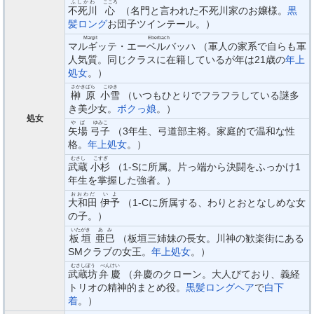
ふしかわ
こころ
不死川
心
（名門と言われた不死川家のお嬢様。
黒
髪ロング
お団子ツインテール。）
Margit
Eberbach
マルギッテ
・
エーベルバッハ
（軍人の家系で自らも軍
人気質。同じクラスに在籍しているが年は21歳の
年上
処女
。）
さかきばら
こゆき
榊原
小雪
（いつもひとりでフラフラしている謎多
き美少女。
ボクっ娘
。）
処女
やば
ゆみこ
矢場
弓子
（3年生、弓道部主将。家庭的で温和な性
格。
年上処女
。）
むさし
こすぎ
武蔵
小杉
（1-Sに所属。片っ端から決闘をふっかけ1
年生を掌握した強者。）
おおわだ
いよ
大和田
伊予
（1-Cに所属する、わりとおとなしめな女
の子。）
いたがき
あみ
板垣
亜巳
（板垣三姉妹の長女。川神の歓楽街にある
SMクラブの女王。
年上処女
。）
むさしぼう
べんけい
武蔵坊
弁慶
（弁慶のクローン。大人びており、義経
トリオの精神的まとめ役。
黒髪ロングヘア
で
白下
着
。）