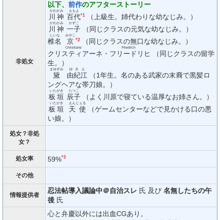
以下、
前作
のアフターストーリー
かわかみ
ももよ
川神
百代
*1
（上級生。姉代わりな幼なじみ。）
かわかみ
かずこ
川神
一子
（同じクラスの元気な幼なじみ。）
しいな
みやこ
椎名
京
*2
（同じクラスの無口な幼なじみ。）
Christiane
Friedrich
クリスティアーネ
・
フリードリヒ
（同じクラスの留学
非処女
生。）
まゆずみ
ゆきえ
黛
由紀江
（1年生。名のある武家の末裔で黒髪ロ
ングヘアな帯刀娘。）
いたがき
たつこ
板垣
辰子
（よく川原で寝ている温厚なお姉さん。）
いたがき
えんじぇる
板垣
天使
（ゲームセンターなどで見かける口の悪
い娘。）
処女？非処
女？
*3
59%
処女率
その他
忍法帖導入議論中＠自治スレ
氏 及び
名無したちの午
情報提供者
後
氏
心と弁慶以外には出血CGあり。