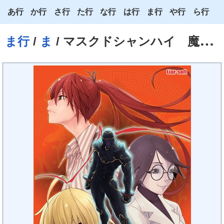
あ行
か行
さ行
た行
な行
は行
ま行
や行
ら行
あ
か
さ
た
な
は
ま
や
ら
ま行
/
ま
/ マスクドシャンハイ 魔都拳侠傳
い
き
し
ち
に
ひ
み
ゆ
り
う
く
す
つ
ぬ
ふ
む
よ
る
え
け
せ
て
ね
へ
め
わ
れ
お
こ
そ
と
の
ほ
も
ろ