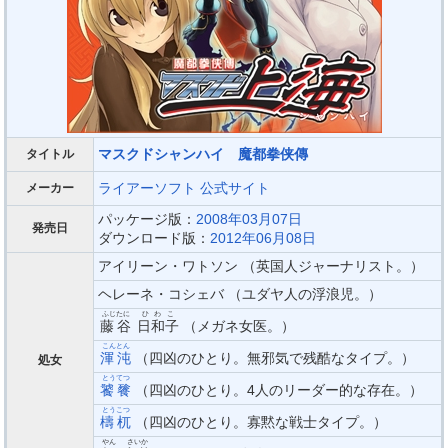
マスクドシャンハイ 魔都拳侠傳
タイトル
ライアーソフト
公式サイト
メーカー
パッケージ版：
2008年03月07日
発売日
ダウンロード版：
2012年06月08日
アイリーン・ワトソン （英国人ジャーナリスト。）
ヘレーネ・コシェバ （ユダヤ人の浮浪児。）
ふじたに
ひわこ
藤谷
日和子
（メガネ女医。）
こんとん
渾沌
（四凶のひとり。無邪気で残酷なタイプ。）
処女
とうてつ
饕餮
（四凶のひとり。4人のリーダー的な存在。）
とうこつ
檮杌
（四凶のひとり。寡黙な戦士タイプ。）
やん
さいか