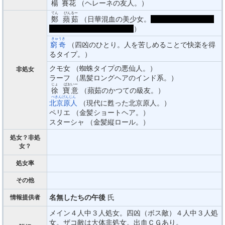
楊
賽花
（ヘレーネの友人。）
てん
ぴんるー
鄭
蘋茹
（日華混血の美少女。
男を籠絡し意のまま
に操る、媚巫という存在。
）
きゅうき
窮奇
（四凶のひとり。人を苦しめることで快楽を得
るタイプ。）
クモ女 （蜘蛛タイプの悪仙人。）
非処女
ラーフ （黒髪ロングヘアのインド系。）
じょ
ばおいー
徐
寶意
（蘋茹のかつての級友。）
ぺきんげんじん
北京原人
（現代に甦った北京原人。）
ペリエ （金髪ショートヘア。）
スターシャ （金髪縦ロール。）
処女？非処
女？
処女率
その他
名無したちの午後
氏
情報提供者
メイン４人中３人処女。四凶（ボス敵）４人中３人処
女。ザコ敵は大体非処女。出血ＣＧあり。