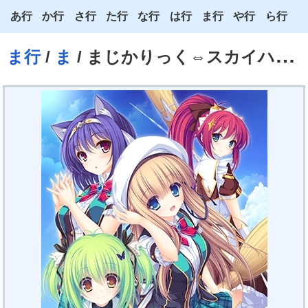
あ行
か行
さ行
た行
な行
は行
ま行
や行
ら行
あ
か
さ
た
な
は
ま
や
ら
ま行
/
ま
/ まじかりっく⇔スカイハイ ～空飛ぶホウキに想いをのせて～
い
き
し
ち
に
ひ
み
ゆ
り
う
く
す
つ
ぬ
ふ
む
よ
る
え
け
せ
て
ね
へ
め
わ
れ
お
こ
そ
と
の
ほ
も
ろ