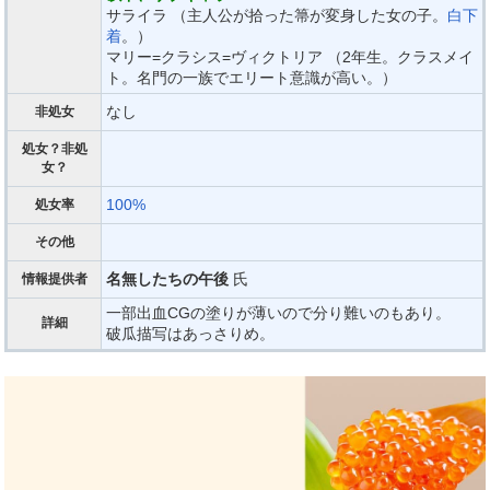
サライラ （主人公が拾った箒が変身した女の子。
白下
着
。）
マリー=クラシス=ヴィクトリア （2年生。クラスメイ
ト。名門の一族でエリート意識が高い。）
なし
非処女
処女？非処
女？
100%
処女率
その他
名無したちの午後
氏
情報提供者
一部出血CGの塗りが薄いので分り難いのもあり。
詳細
破瓜描写はあっさりめ。