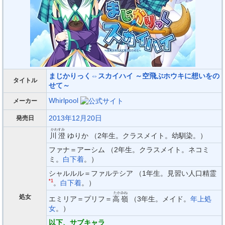
まじかりっく⇔スカイハイ ～空飛ぶホウキに想いをの
タイトル
せて～
Whirlpool
メーカー
2013年12月20日
発売日
かわすみ
川澄
ゆりか （2年生。クラスメイト。幼馴染。）
ファナ＝アーシム （2年生。クラスメイト。ネコミ
ミ。
白下着
。）
シャルルル＝ファルテシア （1年生。見習い人口精霊
*1
。
白下着
。）
たかみね
処女
エミリア＝プリフ＝
高嶺
（3年生。メイド。
年上処
女
。）
以下、サブキャラ