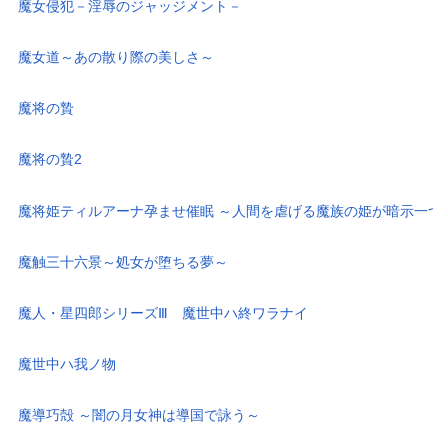
魔女侵犯－淫辱のジャッジメント－
魔女道～あの散り際の美しさ～
魔将の贄
魔将の贄2
魔将姫ティルアーナ孕ませ催眠 ～人間を虐げる魔族の姫が暗示一つ
魔触三十六景～処女が堕ちる夢～
魔人・星四郎シリーズⅢ 魔世中ハ終ワラナイ
魔世中ハ我ノ物
魔導巧殻 ～闇の月女神は導国で詠う～