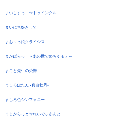
まいしすっ！☆トゥインクル
まいにち好きして
まお～っ娘クライシス
まかぱらっ！～あの世でめちゃモテ～
まこと先生の受難
ましろぼたん -真白牡丹-
ましろ色シンフォニー
まじからっと☆れいでぃあんと