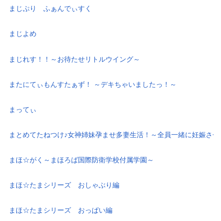
まじぷり ふぁんでぃすく
まじよめ
まじれす！！～お待たせリトルウイング～
またにてぃもんすたぁず！ ～デキちゃいましたっ！～
まってぃ
まとめてたねつけ♪女神姉妹孕ませ多妻生活！～全員一緒に妊娠させ
まほ☆がく～まほろば国際防衛学校付属学園～
まほ☆たまシリーズ おしゃぶり編
まほ☆たまシリーズ おっぱい編