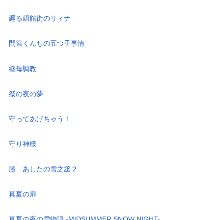
廻る娼館街のリィナ
間宮くんちの五つ子事情
継母調教
祭の夜の夢
守ってあげちゃう！
守り神様
勝 あしたの雪之丞２
真夏の扉
真夏の夜の雪物語 -MIDSUMMER SNOW NIGHT-