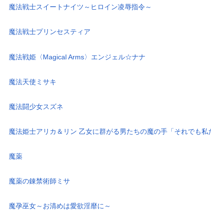
魔法戦士スイートナイツ～ヒロイン凌辱指令～
魔法戦士プリンセスティア
魔法戦姫〈Magical Arms〉エンジェル☆ナナ
魔法天使ミサキ
魔法闘少女スズネ
魔法姫士アリカ＆リン 乙女に群がる男たちの魔の手「それでも私たち
魔薬
魔薬の錬禁術師ミサ
魔孕巫女～お清めは愛欲淫靡に～