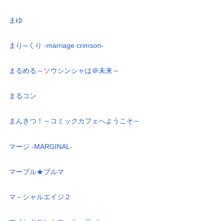
まゆ
まり∽くり -marriage crimson-
まるめる～ソウシンシャは＠未来～
まるコン
まんきつ！～コミックカフェへようこそ～
マージ -MARGINAL-
マーブル★ブルマ
マ－シャルエイジ２