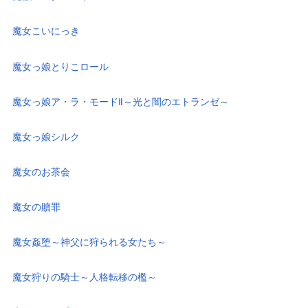
魔女こいにっき
魔女っ娘とりこロール
魔女っ娘ア・ラ・モードⅡ～光と闇のエトランゼ～
魔女っ娘シルク
魔女のお茶会
魔女の贖罪
魔女姦堕～神父に狩られる女たち～
魔女狩りの騎士～人格転移の檻～