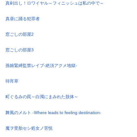
真剣出し！ロワイヤル～フィニッシュは私の中で～
真昼に踊る犯罪者
窓ごしの部屋2
窓ごしの部屋3
孫娘緊縛監禁レイプ-絶頂アクメ地獄-
待宵草
町ぐるみの罠～白濁にまみれた肢体～
舞風のメルト -Where leads to feeling destination-
魔ヲ受胎セシ処女ノ苦悦