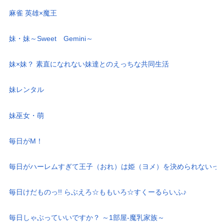
麻雀 英雄×魔王
妹・妹～Sweet Gemini～
妹×妹？ 素直になれない妹達とのえっちな共同生活
妹レンタル
妹巫女・萌
毎日がM！
毎日がハーレムすぎて王子（おれ）は姫（ヨメ）を決められないっ
毎日けだものっ!! らぶえろ☆ももいろ☆すくーるらいふ♪
毎日しゃぶっていいですか？ ～1部屋-魔乳家族～