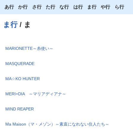
あ行
か行
さ行
た行
な行
は行
ま行
や行
ら行
あ
か
さ
た
な
は
ま
や
ら
ま行
/ ま
い
き
し
ち
に
ひ
み
ゆ
り
う
く
す
つ
ぬ
ふ
む
よ
る
MARIONETTE～糸使い～
え
け
せ
て
ね
へ
め
わ
れ
MASQUERADE
お
こ
そ
と
の
ほ
も
ろ
MA☆KO HUNTER
MERI+DIA ～マリアディアナ～
MIND REAPER
Ma Maison（マ・メゾン）～素直になれない住人たち～