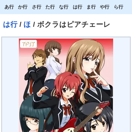
あ行
か行
さ行
た行
な行
は行
ま行
や行
ら行
あ
か
さ
た
な
は
ま
や
ら
は行
/
ほ
/ ボクラはピアチェーレ
い
き
し
ち
に
ひ
み
ゆ
り
う
く
す
つ
ぬ
ふ
む
よ
る
え
け
せ
て
ね
へ
め
わ
れ
お
こ
そ
と
の
ほ
も
ろ