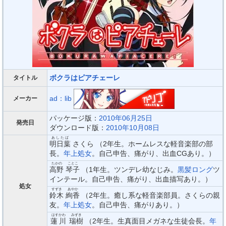
ボクラはピアチェーレ
タイトル
ad：lib
メーカー
パッケージ版：
2010年06月25日
発売日
ダウンロード版：
2010年10月08日
あしたば
明日葉
さくら （2年生。ホームレスな軽音楽部の部
長。
年上処女
。自己申告、痛がり、出血CGあり。）
たかの
ことこ
高野
琴子
（1年生。ツンデレ幼なじみ。
黒髪ロング
ツ
インテール。自己申告、痛がり、出血描写あり。）
処女
すずき
あやか
鈴木
絢香
（2年生。癒し系な軽音楽部員。さくらの親
友。
年上処女
。自己申告、痛がりあり。）
はすかわ
みずき
蓮川
瑞樹
（2年生。生真面目メガネな生徒会長。
年