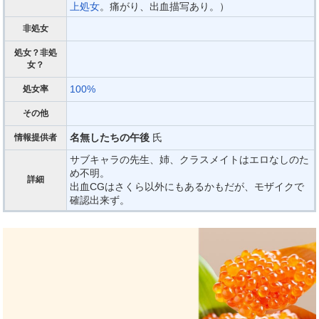
上処女
。痛がり、出血描写あり。）
非処女
処女？非処
女？
100%
処女率
その他
名無したちの午後
氏
情報提供者
サブキャラの先生、姉、クラスメイトはエロなしのた
め不明。
詳細
出血CGはさくら以外にもあるかもだが、モザイクで
確認出来ず。