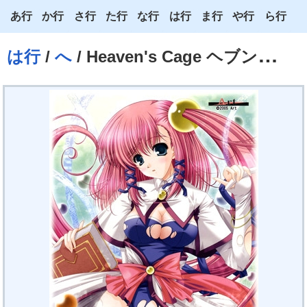
あ行
か行
さ行
た行
な行
は行
ま行
や行
ら行
あ
か
さ
た
な
は
ま
や
ら
は行
/
へ
/ Heaven's Cage ヘブンズケージ
い
き
し
ち
に
ひ
み
ゆ
り
う
く
す
つ
ぬ
ふ
む
よ
る
え
け
せ
て
ね
へ
め
わ
れ
お
こ
そ
と
の
ほ
も
ろ