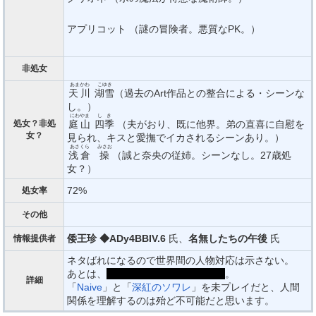
アプリコット （謎の冒険者。悪質なPK。）
非処女
あまかわ
こゆき
天川
湖雪
（過去のArt作品との整合による・シーンな
し。）
にわやま
しき
処女？非処
庭山
四季
（夫がおり、既に他界。弟の直喜に自慰を
女？
見られ、キスと愛撫でイカされるシーンあり。）
あさくら
みさお
浅倉
操
（誠と奈央の従姉。シーンなし。27歳処
女？）
72%
処女率
その他
倭王珍 ◆ADy4BBIV.6
氏、
名無したちの午後
氏
情報提供者
ネタばれになるので世界間の人物対応は示さない。
あとは、
真の現実世界では全員不明
。
詳細
「
Naive
」と「
深紅のソワレ
」を未プレイだと、人間
関係を理解するのは殆ど不可能だと思います。