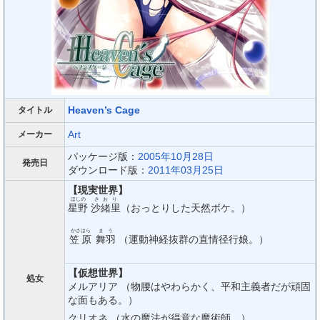
Heaven’s Cage
タイトル
Art
メーカー
パッケージ版：
2005年10月28日
発売日
ダウンロード版：
2011年03月25日
【現実世界】
ほしの
さおり
星野
沙緒里
（おっとりした天然ボケ。）
かさはら
まう
笠原
舞羽
（運動神経抜群の直情径行娘。）
【仮想世界】
処女
メルアリア （物腰はやわらかく、平和主義者だが頑固
な面もある。）
クリオネ （水の魔法が得意な魔術師。）