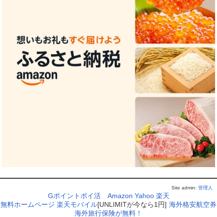
Site admin:
管理人
Gポイントポイ活
Amazon
Yahoo
楽天
無料ホームページ
楽天モバイル
[UNLIMITが今なら1円]
海外格安航空券
海外旅行保険が無料！