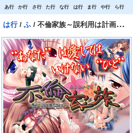
あ行
か行
さ行
た行
な行
は行
ま行
や行
ら行
あ
か
さ
た
な
は
ま
や
ら
は行
/
ふ
/ 不倫家族～誤利用は計画的に～
い
き
し
ち
に
ひ
み
ゆ
り
う
く
す
つ
ぬ
ふ
む
よ
る
え
け
せ
て
ね
へ
め
わ
れ
お
こ
そ
と
の
ほ
も
ろ