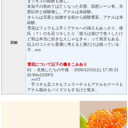
までキスの経験も無し。
未知子の初めては亡くなった旦那、回想シーン有。旦
那以外と経験無し。アナルは未経験。
きららは旦那と結婚する前から経験豊富。アナルは未
経験。
雪花はフェラも上手くアナルへの挿入もあっさり…彼
氏（？）のを足コキしたり「後ろは遊びで色々したけ
ど前は本当に好きな人じゃなきゃ」って発言もある。
詳細
以上のコトから普通に考えると膜だけは残っている
子…orz
雪花について以下の書きこみあり
81 ：名無したちの午後 ：2005/12/10(土) 17:35:21
ID:9HvZ2/DF0
>>77
手コキも足コキもフェラーチョもアナルセクースも
アナル舐めもパイズりもするけど処女。