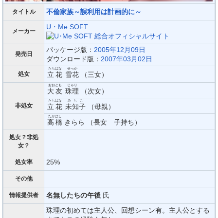
不倫家族～誤利用は計画的に～
タイトル
U・Me SOFT
メーカー
パッケージ版：
2005年12月09日
発売日
ダウンロード版：
2007年03月02日
たちばな
せっか
処女
立花
雪花
（三女）
おおとも
じゅり
大友
珠理
（次女）
たちばな
みちこ
非処女
立花
未知子
（母親）
たかはし
高橋
きらら （長女 子持ち）
処女？非処
女？
25%
処女率
その他
名無したちの午後
氏
情報提供者
珠理の初めては主人公、回想シーン有。主人公とする