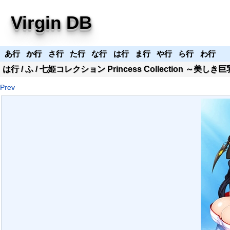
Virgin DB
あ行
か行
さ行
た行
な行
は行
ま行
や行
ら行
わ行
あ
か
さ
た
な
は
ま
や
ら
わ
は行
/
ふ
/ 七姫コレクション Princess Collection ～
い
き
し
ち
に
ひ
み
ゆ
り
Prev
う
く
す
つ
ぬ
ふ
む
よ
る
え
け
せ
て
ね
へ
め
れ
お
こ
そ
と
の
ほ
も
ろ