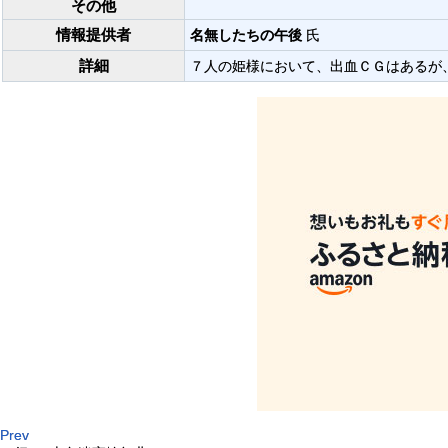
その他
情報提供者
名無したちの午後
氏
詳細
７人の姫様において、出血ＣＧはあるが
Prev