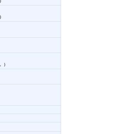
）
）
）
。）
）