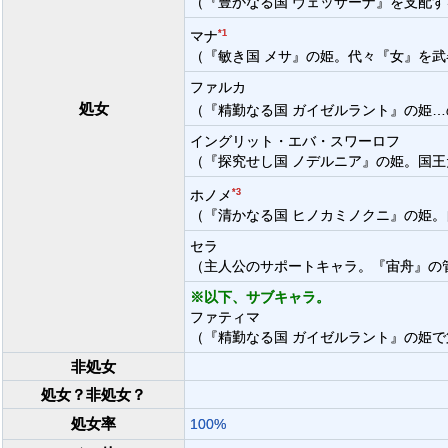
（『豊かなる国 ヴェッサーナ』を支配
マナ
*1
（『敏き国 メサ』の姫。代々『女』を
ファルカ
処女
（『精勤なる国 ガイゼルラント』の姫
イングリット・エバ・スワーロフ
（『探究せし国 ノデルニア』の姫。国
ホノメ
*3
（『清かなる国 ヒノカミノクニ』の姫
セラ
（主人公のサポートキャラ。『宙舟』の
※以下、サブキャラ。
ファティマ
（『精勤なる国 ガイゼルラント』の姫
非処女
処女？非処女？
処女率
100%