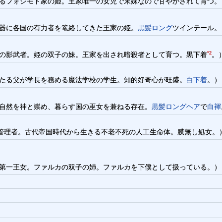
するフォシモド家の姫。王家唯一の女児で末妹なので甘やかされて育つ。
武器に各国の有力者を篭絡してきた王家の姫。
黒髪ロング
ツインテール。
…の影武者。姫の双子の妹。王家を出され暗殺者として育つ。黒下着
*2
。
王たる父が学長を務める魔法学校の学生。知的好奇心が旺盛。
白下着
。）
。自然を神と崇め、暮らす国の巫女を兼ねる存在。
黒髪ロングヘア
で
白褌
管理者。古代帝国時代から生きる不老不死の人工生命体。膜無し処女。
で第一王女。ファルカの双子の姉。ファルカを下僕として扱っている。）