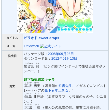
ピリオド sweet drops
タイトル
Littlewitch
メーカー
パッケージ版：
2008年09月26日
発売日
ダウンロード版：
2012年01月13日
かがみや
りん
加賀宮
鈴
（ピンク髪ツインテールで生徒会最年少メ
ンバー。）
以下新規追加キャラ
こうさか
はつみ
高坂
初実
（図書館の
司書先生
。メガネでロングスト
処女
レートヘアの
黒下着
年上処女
。）
なべじま
ありさ
鍋島
亜理紗
（沢渡葵ラブ！な後輩の女の子。シニヨ
ン。）
おおしろ
ちとせ
大城
千歳
（主人公の親友の妹。左右にお団子頭。）