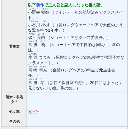
以下
前作
で主人公と恋人になった後の話。
おのでら
あさひ
小野寺
朝姫
（ツインテールの幼馴染みでクラスメイ
ト。）
こいしかわ
こはね
小石川
小羽
（白髪ロングウェーブヘアで天使のよう
な翼を持つ1年生。）
やづき
みゆ
弥月
美由
（ショートヘアなクラス委員長。）
さわたり
あおい
沢渡
葵
（ショートヘアで中性的な同級生。琴の
非処女
妹。）
みずはら
水原
つづみ （黒髪ロングヘアの転校生で帰国子女な
クラスメイト。）
かわさき
ゆきな
河崎
幸奈
（金髪ロングヘアの3年生で元生徒会
長。）
さわたり
こと
沢渡
琴
（新任の保健室の先生。20代にはまったく
見えないロリ娘。葵の姉。）
処女？非処
女？
*1
36%
処女率
その他