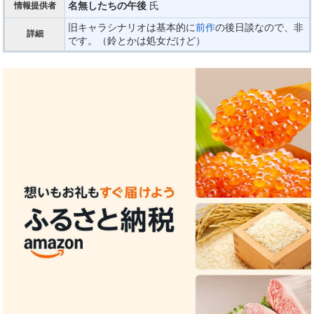
名無したちの午後
氏
情報提供者
旧キャラシナリオは基本的に
前作
の後日談なので、非
詳細
です。（鈴とかは処女だけど）