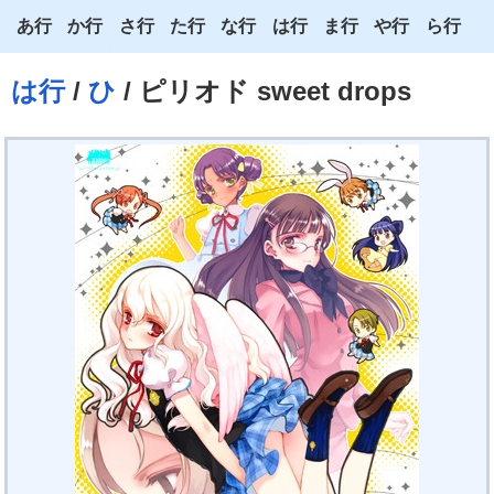
あ行
か行
さ行
た行
な行
は行
ま行
や行
ら行
あ
か
さ
た
な
は
ま
や
ら
は行
/
ひ
/ ピリオド sweet drops
い
き
し
ち
に
ひ
み
ゆ
り
う
く
す
つ
ぬ
ふ
む
よ
る
え
け
せ
て
ね
へ
め
わ
れ
お
こ
そ
と
の
ほ
も
ろ