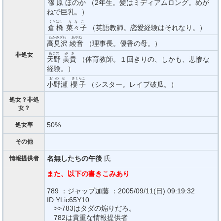
篠原
ほのか （2年生。髪はミディアムロング。めが
ねで巨乳。）
くらはし
ななこ
倉橋
菜々子
（英語教師。恋愛経験はそれなり。）
たかみざわ
あやね
高見沢
綾音
（理事長。優香の母。）
あまの
みき
非処女
天野
美貴
（体育教師。１回きりの、しかも、悲惨な
経験。）
おのせ
さくらこ
小野瀬
櫻子
（シスター。レイプ破瓜。）
処女？非処
女？
50%
処女率
その他
名無したちの午後
氏
情報提供者
また、以下の書きこみあり
789 ：ジャップ加藤 ：2005/09/11(日) 09:19:32
ID:YLic65Y10
>>783はタダの煽りだろ。
782は貴重な情報提供者