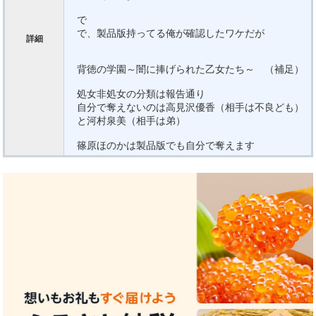
で
で、製品版持ってる俺が確認したワケだが
詳細
背徳の学園～闇に捧げられた乙女たち～ （補足）
処女非処女の分類は報告通り
自分で奪えないのは高見沢優香（相手は不良ども）
と河村泉美（相手は弟）
篠原ほのかは製品版でも自分で奪えます