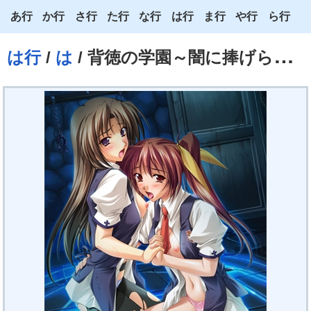
あ行
か行
さ行
た行
な行
は行
ま行
や行
ら行
あ
か
さ
た
な
は
ま
や
ら
は行
/
は
/ 背徳の学園～闇に捧げられた乙女たち～
い
き
し
ち
に
ひ
み
ゆ
り
う
く
す
つ
ぬ
ふ
む
よ
る
え
け
せ
て
ね
へ
め
わ
れ
お
こ
そ
と
の
ほ
も
ろ