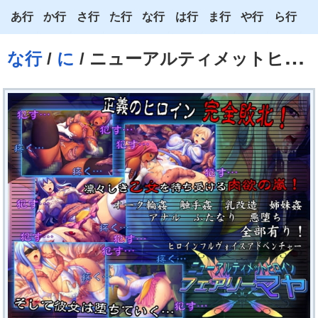
あ行
か行
さ行
た行
な行
は行
ま行
や行
ら行
あ
か
さ
た
な
は
ま
や
ら
な行
/
に
/ ニューアルティメットヒロイン フェアリーマヤ
い
き
し
ち
に
ひ
み
ゆ
り
う
く
す
つ
ぬ
ふ
む
よ
る
え
け
せ
て
ね
へ
め
わ
れ
お
こ
そ
と
の
ほ
も
ろ