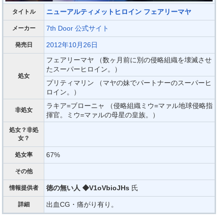
ニューアルティメットヒロイン フェアリーマヤ
タイトル
7th Door
公式サイト
メーカー
2012年10月26日
発売日
フェアリーマヤ （数ヶ月前に別の侵略組織を壊滅させ
たスーパーヒロイン。）
処女
プリティマリン （マヤの妹でパートナーのスーパーヒ
ロイン。）
ラキア=ブローニャ （侵略組織ミウ=マァル地球侵略指
非処女
揮官。ミウ=マァルの母星の皇族。）
処女？非処
女？
67%
処女率
その他
徳の無い人 ◆V1oVbioJHs
氏
情報提供者
出血CG・痛がり有り。
詳細