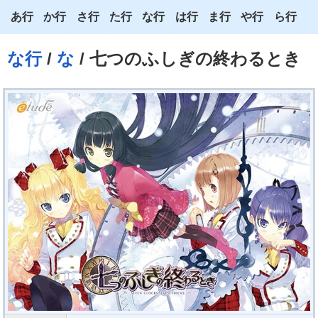
あ行
か行
さ行
た行
な行
は行
ま行
や行
ら行
あ
か
さ
た
な
は
ま
や
ら
な行
/
な
/ 七つのふしぎの終わるとき
い
き
し
ち
に
ひ
み
ゆ
り
う
く
す
つ
ぬ
ふ
む
よ
る
え
け
せ
て
ね
へ
め
わ
れ
お
こ
そ
と
の
ほ
も
ろ