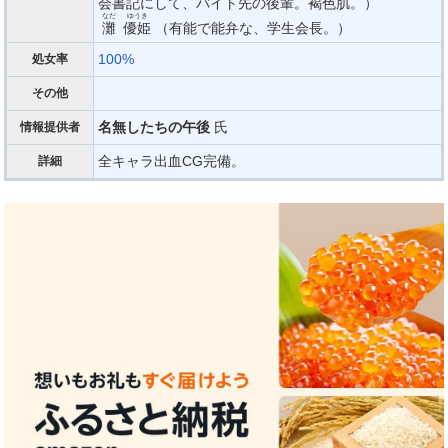
会書記にして、バイト先の後輩。褐色肌。）
なだ
ゆうき
灘
優姫
（有能で能弁な、学生会長。）
100%
処女率
その他
名無したちの午後
氏
情報提供者
全キャラ出血CG完備。
詳細