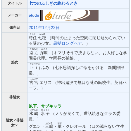
七つのふしぎの終わるとき
タイトル
etude
メーカー
2011年12月22日
発売日
ときと
ななほ
時任
七穂
（時間の止まった空間に閉じ込められてい
る謎の少女。
黒髪ロングヘア
。）
とおちか
みさき
遠近
深咲
（キマリそうで決まらない、お人好しな学
園長代理。学園長の孫娘。）
処女
とまりやま
止山
ふみ （七不思議探しに命をかける、新聞部部
長。）
ふるみや
古宮
エリス （神出鬼没で無口な謎の転校生。英日ハ
ーフ。）
非処女
以下、サブキャラ
みずしま
ひょうこ
水嶋
氷子
（ノリが良くて、世話焼きなクラス委
員。）
処女？非処
みしま
はな
女？
グエン・
三嶋
・
華
・クレオール （口の減らない学生