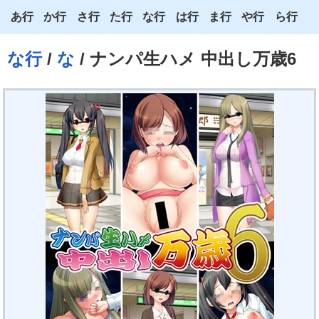
あ行
か行
さ行
た行
な行
は行
ま行
や行
ら行
あ
か
さ
た
な
は
ま
や
ら
な行
/
な
/ ナンパ生ハメ 中出し万歳6
い
き
し
ち
に
ひ
み
ゆ
り
う
く
す
つ
ぬ
ふ
む
よ
る
え
け
せ
て
ね
へ
め
わ
れ
お
こ
そ
と
の
ほ
も
ろ