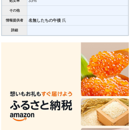
33%
処女率
その他
名無したちの午後
氏
情報提供者
詳細