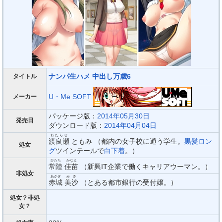
ナンパ生ハメ 中出し万歳6
タイトル
U・Me SOFT
メーカー
パッケージ版：
2014年05月30日
発売日
ダウンロード版：
2014年04月04日
わたらせ
渡良瀬
ともみ （都内の女子校に通う学生。
黒髪ロン
処女
グ
ツインテールで
白下着
。）
ひたち
かなえ
常陸
佳苗
（新興IT企業で働くキャリアウーマン。）
非処女
あかぎ
みさ
赤城
美沙
（とある都市銀行の受付嬢。）
処女？非処
女？