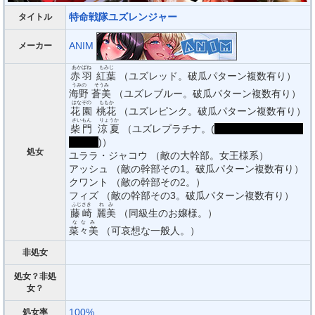
特命戦隊ユズレンジャー
タイトル
ANIM
メーカー
あかばね
もみじ
赤羽
紅葉
（ユズレッド。破瓜パターン複数有り）
うみの
そうみ
海野
蒼美
（ユズレブルー。破瓜パターン複数有り）
はなぞの
ももか
花園
桃花
（ユズレピンク。破瓜パターン複数有り）
さいもん
りょうか
柴門
涼夏
（ユズレプラチナ。(
処女膜７枚、尻にも
膜あり
)）
処女
ユララ・ジャコウ （敵の大幹部。女王様系）
アッシュ （敵の幹部その1。破瓜パターン複数有り）
クワント （敵の幹部その2。）
フィズ （敵の幹部その3。破瓜パターン複数有り）
ふじさき
れみ
藤崎
麗美
（同級生のお嬢様。）
ななみ
菜々美
（可哀想な一般人。）
非処女
処女？非処
女？
100%
処女率