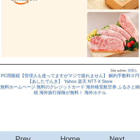
Site admin:
管理人
PC用眼鏡【管理人も使ってますがマジで疲れません】
解約手数料０円
【あしたでんき】
Yahoo
楽天
NTT-X Store
無料ホームページ
無料のクレジットカード
海外格安航空券
ふるさと納
税
海外旅行保険が無料！
海外ホテル
Prev
Home
Next