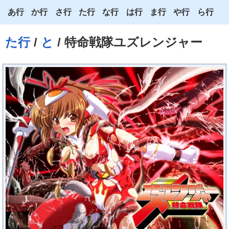
あ行
か行
さ行
た行
な行
は行
ま行
や行
ら行
あ
か
さ
た
な
は
ま
や
ら
た行
/
と
/ 特命戦隊ユズレンジャー
い
き
し
ち
に
ひ
み
ゆ
り
う
く
す
つ
ぬ
ふ
む
よ
る
え
け
せ
て
ね
へ
め
わ
れ
お
こ
そ
と
の
ほ
も
ろ