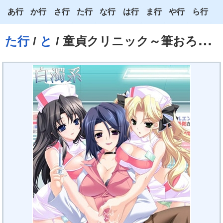
あ行
か行
さ行
た行
な行
は行
ま行
や行
ら行
あ
か
さ
た
な
は
ま
や
ら
た行
/
と
/ 童貞クリニック～筆おろしはお任せください～
い
き
し
ち
に
ひ
み
ゆ
り
う
く
す
つ
ぬ
ふ
む
よ
る
え
け
せ
て
ね
へ
め
わ
れ
お
こ
そ
と
の
ほ
も
ろ