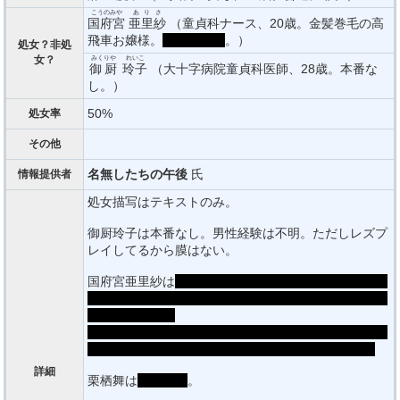
こうのみや
ありさ
国府宮
亜里紗
（童貞科ナース、20歳。金髪巻毛の高
飛車お嬢様。
獣姦マニア
。）
処女？非処
女？
みくりや
れいこ
御厨
玲子
（大十字病院童貞科医師、28歳。本番な
し。）
50%
処女率
その他
名無したちの午後
氏
情報提供者
処女描写はテキストのみ。
御厨玲子は本番なし。男性経験は不明。ただしレズプ
レイしてるから膜はない。
国府宮亜里紗は
獣姦マニア。昔から愛犬とヤってる。
やはり人間相手の男性経験は不明だが、初めては主人
公…だと思う。
人間は童貞としかセックス・結婚したくない、と随分
良いご趣味の持ち主だが、最後の最後に林間あり。
詳細
栗栖舞は
ふたなり
。