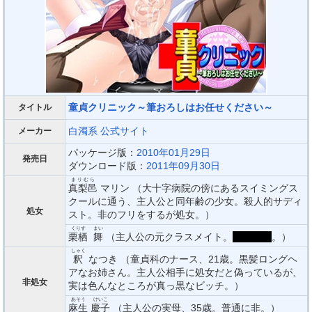
童貞クリニック～筆おろしはお任せください～
タイトル
白濁系
公式サイト
メーカー
パッケージ版：
2010年01月29日
発売日
ダウンロード版：
2011年09月30日
まりむら
真梨邑
マリン （大十字病院の傍にあるスイミングス
クールに通う、主人公と同年齢の少女。殺人的サディ
処女
スト。非のフリをするが処女。）
くりす
まい
栗栖
舞
（主人公の元クラスメイト。
ふたなり
。）
しゃく
釈
なつき （童貞科のナース、21歳。黒髪ロングヘ
アなお姉さん。主人公相手に処女だと偽っているが、
非処女
実は色んなところが真っ黒なビッチ。）
あそう
けいこ
麻生
慶子
（主人公の実母、35歳。普通に非。）