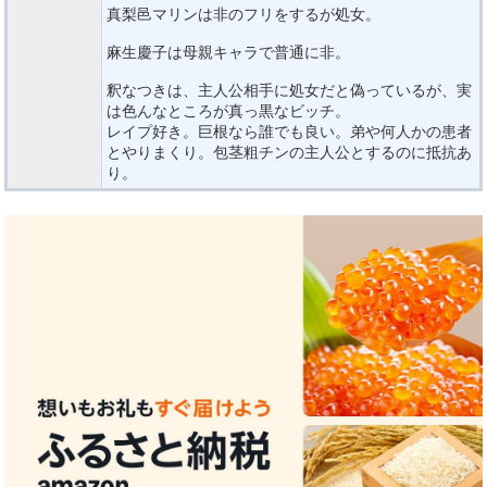
真梨邑マリンは非のフリをするが処女。
麻生慶子は母親キャラで普通に非。
釈なつきは、主人公相手に処女だと偽っているが、実
は色んなところが真っ黒なビッチ。
レイプ好き。巨根なら誰でも良い。弟や何人かの患者
とやりまくり。包茎粗チンの主人公とするのに抵抗あ
り。