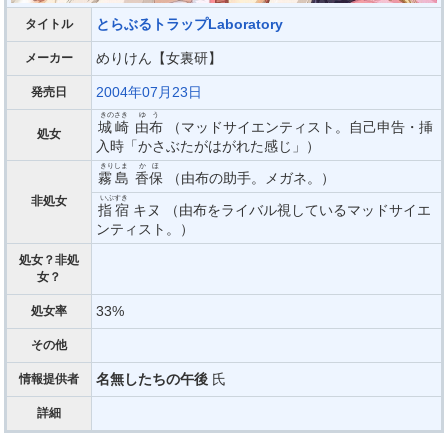
とらぶるトラップLaboratory
タイトル
めりけん【女裏研】
メーカー
2004年07月23日
発売日
きのさき
ゆう
城崎
由布
（マッドサイエンティスト。自己申告・挿
処女
入時「かさぶたがはがれた感じ」）
きりしま
かほ
霧島
香保
（由布の助手。メガネ。）
いぶすき
非処女
指宿
キヌ （由布をライバル視しているマッドサイエ
ンティスト。）
処女？非処
女？
33%
処女率
その他
名無したちの午後
氏
情報提供者
詳細