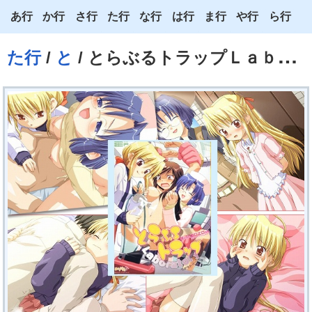
あ行
か行
さ行
た行
な行
は行
ま行
や行
ら行
あ
か
さ
た
な
は
ま
や
ら
た行
/
と
/ とらぶるトラップＬａｂｏｒａｔｏｒｙ
い
き
し
ち
に
ひ
み
ゆ
り
う
く
す
つ
ぬ
ふ
む
よ
る
え
け
せ
て
ね
へ
め
わ
れ
お
こ
そ
と
の
ほ
も
ろ