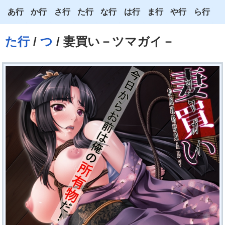
あ行
か行
さ行
た行
な行
は行
ま行
や行
ら行
あ
か
さ
た
な
は
ま
や
ら
た行
/
つ
/ 妻買い－ツマガイ－
い
き
し
ち
に
ひ
み
ゆ
り
う
く
す
つ
ぬ
ふ
む
よ
る
え
け
せ
て
ね
へ
め
わ
れ
お
こ
そ
と
の
ほ
も
ろ