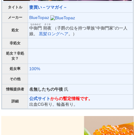
妻買い－ツマガイ－
タイトル
BlueTopaz
メーカー
なかみかど
さくや
中御門
朔夜
（子爵の位を持つ華族“中御門家”の一人
処女
娘。
黒髪ロングヘア
。）
非処女
処女？非処
女？
100%
処女率
その他
名無したちの午後
氏
情報提供者
公式サイト
からの暫定情報です。
詳細
出血CG有り。輪姦有り。