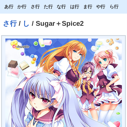
あ行
か行
さ行
た行
な行
は行
ま行
や行
ら行
あ
か
さ
た
な
は
ま
や
ら
さ行
/
し
/ Sugar＋Spice2
い
き
し
ち
に
ひ
み
ゆ
り
う
く
す
つ
ぬ
ふ
む
よ
る
え
け
せ
て
ね
へ
め
わ
れ
お
こ
そ
と
の
ほ
も
ろ