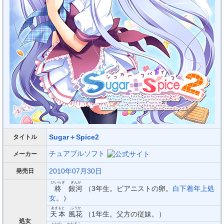
Sugar＋Spice2
タイトル
チュアブルソフト
メーカー
2010年07月30日
発売日
ひいらぎ
ぎんが
柊
銀河
（3年生。ピアニストの卵。
白下着
年上処
女
。）
あまもと
ふうか
天本
風花
（1年生。父方の従妹。）
処女
とおの
かおるこ