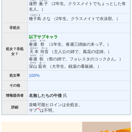
遠野
薫子
（2年生。クラスメイトでちょっとした有
名人。）
たねがしま
種子島
さな （2年生。クラスメイトで水泳部。）
非処女
以下サブキャラ
はるせ
まつり
春瀬
祭
（1年生。春瀬三姉妹の末っ子。）
あまもと
れいん
処女？非処
天本
玲音
（主人公の姉で、風花の従姉。）
女？
はるせ
うた
春瀬
歌
（祭の姉で、フォレスタのコックさん。）
みやま
あい
深山
藍衣
（大学生。銭湯の看板娘。）
100%
処女率
その他
名無したちの午後
氏
情報提供者
攻略可能ヒロインは全処女。
詳細
*1
サブ
は不明。