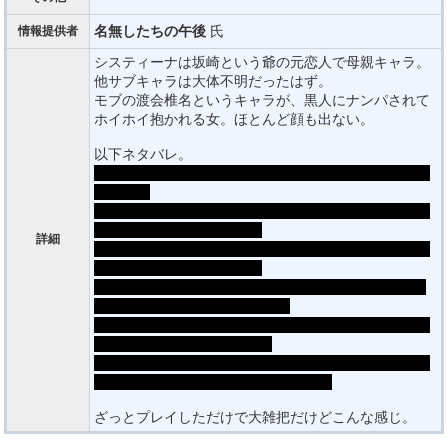
名無したちの午後
氏
情報提供者
システィーナは坂崎という爺の元恋人で母親キャラ。
他サブキャラは大体不明だったはず。
モブの渡会椎名というキャラが、黒人にナンパされて
ホイホイ抱かれる女。ほとんど顔も出ない。
以下ネタバレ。
主人公は記憶喪失状態からスタート。途中で記憶は全
部戻る。
ミーナこと仰木美奈は記憶喪失前の主人公と恋人で記
憶喪失前の主人公で破瓜。
詳細
ミーナは主人公を騙していた敵のスパイであるが、主
人公に惚れてたのは本気。
このゲームには雫ルート以外存在せず、本編にHシー
ンがあるのはミーナと雫のみ。
舞とシャーロットは番外編で、それぞれ本人の夢とい
う形でのみHシーンがある。
その番外編で二人は「主人公は雫に夢中だから頑張っ
て新しい恋を見つけよう」とかいう。
ざっとプレイしただけで大雑把だけどこんな感じ。