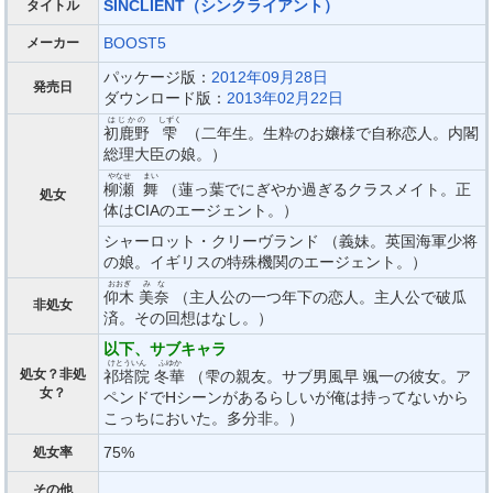
SINCLIENT（シンクライアント）
タイトル
BOOST5
メーカー
パッケージ版：
2012年09月28日
発売日
ダウンロード版：
2013年02月22日
はじかの
しずく
初鹿野
雫
（二年生。生粋のお嬢様で自称恋人。内閣
総理大臣の娘。）
やなせ
まい
柳瀬
舞
（蓮っ葉でにぎやか過ぎるクラスメイト。正
処女
体はCIAのエージェント。）
シャーロット・クリーヴランド （義妹。英国海軍少将
の娘。イギリスの特殊機関のエージェント。）
おおぎ
みな
仰木
美奈
（主人公の一つ年下の恋人。主人公で破瓜
非処女
済。その回想はなし。）
以下、サブキャラ
けとういん
ふゆか
処女？非処
祁塔院
冬華
（雫の親友。サブ男風早 颯一の彼女。ア
女？
ペンドでHシーンがあるらしいが俺は持ってないから
こっちにおいた。多分非。）
75%
処女率
その他