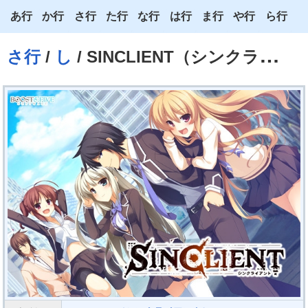
あ行
か行
さ行
た行
な行
は行
ま行
や行
ら行
あ
か
さ
た
な
は
ま
や
ら
さ行
/
し
/ SINCLIENT（シンクライアント）
い
き
し
ち
に
ひ
み
ゆ
り
う
く
す
つ
ぬ
ふ
む
よ
る
え
け
せ
て
ね
へ
め
わ
れ
お
こ
そ
と
の
ほ
も
ろ