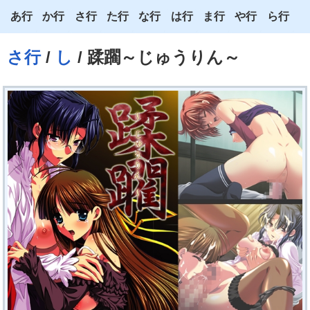
あ行
か行
さ行
た行
な行
は行
ま行
や行
ら行
あ
か
さ
た
な
は
ま
や
ら
さ行
/
し
/ 蹂躙～じゅうりん～
い
き
し
ち
に
ひ
み
ゆ
り
う
く
す
つ
ぬ
ふ
む
よ
る
え
け
せ
て
ね
へ
め
わ
れ
お
こ
そ
と
の
ほ
も
ろ