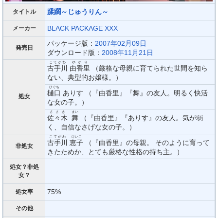
蹂躙～じゅうりん～
タイトル
BLACK PACKAGE XXX
メーカー
パッケージ版：
2007年02月09日
発売日
ダウンロード版：
2008年11月21日
こてがわ
ゆかり
古手川
由香里
（厳格な母親に育てられた世間を知ら
ない、典型的お嬢様。）
ひぐち
樋口
ありす （『由香里』『舞』の友人。明るく快活
処女
な女の子。）
ささき
まい
佐々木
舞
（『由香里』『ありす』の友人。気が弱
く、自信なさげな女の子。）
こてがわ
けいこ
古手川
恵子
（『由香里』の母親。 そのように育って
非処女
きたためか、とても厳格な性格の持ち主。）
処女？非処
女？
75%
処女率
その他