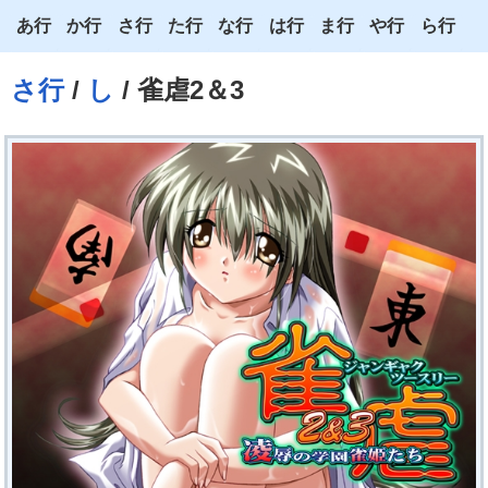
あ行
か行
さ行
た行
な行
は行
ま行
や行
ら行
あ
か
さ
た
な
は
ま
や
ら
さ行
/
し
/ 雀虐2＆3
い
き
し
ち
に
ひ
み
ゆ
り
う
く
す
つ
ぬ
ふ
む
よ
る
え
け
せ
て
ね
へ
め
わ
れ
お
こ
そ
と
の
ほ
も
ろ