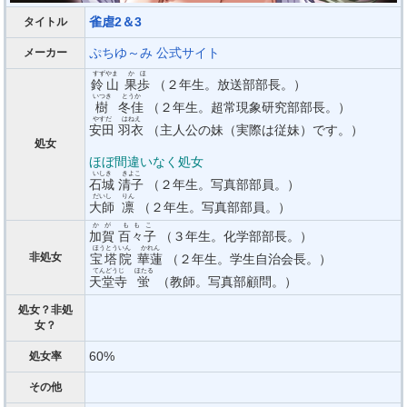
雀虐2＆3
タイトル
ぷちゆ～み
公式サイト
メーカー
すずやま
かほ
鈴山
果歩
（２年生。放送部部長。）
いつき
とうか
樹
冬佳
（２年生。超常現象研究部部長。）
やすだ
はねえ
安田
羽衣
（主人公の妹（実際は従妹）です。）
処女
ほぼ間違いなく処女
いしき
きよこ
石城
清子
（２年生。写真部部員。）
だいし
りん
大師
凛
（２年生。写真部部員。）
かが
ももこ
加賀
百々子
（３年生。化学部部長。）
ほうとういん
かれん
非処女
宝塔院
華蓮
（２年生。学生自治会長。）
てんどうじ
ほたる
天堂寺
蛍
（教師。写真部顧問。）
処女？非処
女？
60%
処女率
その他