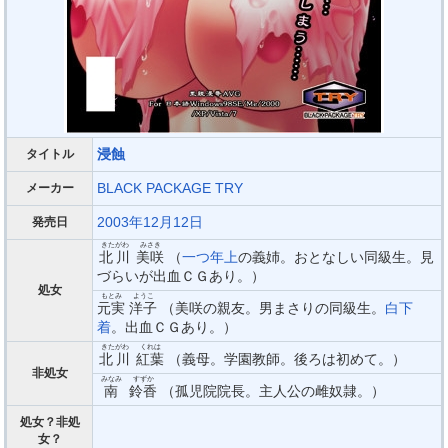
浸蝕
タイトル
BLACK PACKAGE TRY
メーカー
2003年12月12日
発売日
きたがわ
みさき
北川
美咲
（
一つ年上
の義姉。おとなしい同級生。見
づらいが出血ＣＧあり。）
処女
もとみ
ようこ
元実
洋子
（美咲の親友。男まさりの同級生。
白下
着
。出血ＣＧあり。）
きたがわ
くれは
北川
紅葉
（義母。学園教師。後ろは初めて。）
非処女
みなみ
すずか
南
鈴香
（孤児院院長。主人公の雌奴隷。）
処女？非処
女？