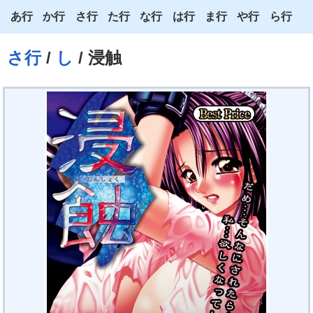
あ行
か行
さ行
た行
な行
は行
ま行
や行
ら行
あ
か
さ
た
な
は
ま
や
ら
さ行
/
し
/ 浸触
い
き
し
ち
に
ひ
み
ゆ
り
う
く
す
つ
ぬ
ふ
む
よ
る
え
け
せ
て
ね
へ
め
わ
れ
お
こ
そ
と
の
ほ
も
ろ