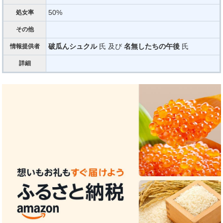
50%
処女率
その他
破瓜んシュクル
氏 及び
名無したちの午後
氏
情報提供者
詳細