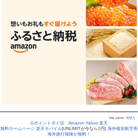
Site admin:
管理人
Gポイントポイ活
Amazon
Yahoo
楽天
無料ホームページ
楽天モバイル
[UNLIMITが今なら1円]
海外格安航空券
海外旅行保険が無料！