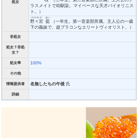
処女
ラスメイトで幼馴染。マイペースな天才バイオリニス
ト。）
ののみや
あい
野々宮
藍
（一年生。第一音楽部所属。主人公の一歳
下の義妹で、超ブラコンなエリートヴィオリスト。）
非処女
処女？非処
女？
100%
処女率
その他
名無したちの午後
氏
情報提供者
詳細