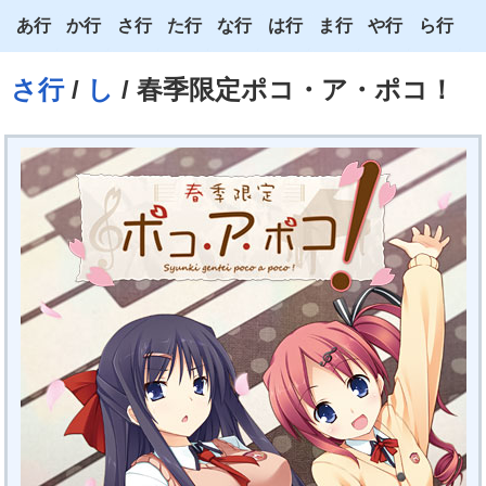
あ行
か行
さ行
た行
な行
は行
ま行
や行
ら行
あ
か
さ
た
な
は
ま
や
ら
さ行
/
し
/ 春季限定ポコ・ア・ポコ！
い
き
し
ち
に
ひ
み
ゆ
り
う
く
す
つ
ぬ
ふ
む
よ
る
え
け
せ
て
ね
へ
め
わ
れ
お
こ
そ
と
の
ほ
も
ろ