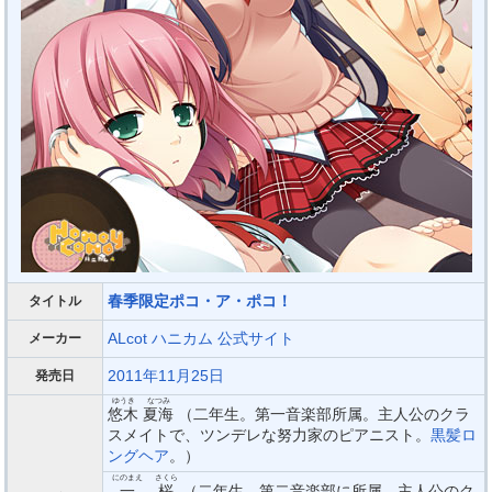
春季限定ポコ・ア・ポコ！
タイトル
ALcot ハニカム
公式サイト
メーカー
2011年11月25日
発売日
ゆうき
なつみ
悠木
夏海
（二年生。第一音楽部所属。主人公のクラ
スメイトで、ツンデレな努力家のピアニスト。
黒髪ロ
ングヘア
。）
にのまえ
さくら
一
桜
（二年生。第二音楽部に所属。主人公のク