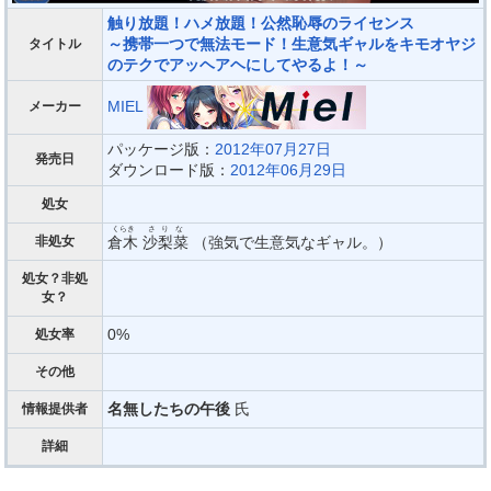
触り放題！ハメ放題！公然恥辱のライセンス
～携帯一つで無法モード！生意気ギャルをキモオヤジ
タイトル
のテクでアッヘアヘにしてやるよ！～
MIEL
メーカー
パッケージ版：
2012年07月27日
発売日
ダウンロード版：
2012年06月29日
処女
くらき
さりな
非処女
倉木
沙梨菜
（強気で生意気なギャル。）
処女？非処
女？
0%
処女率
その他
名無したちの午後
氏
情報提供者
詳細