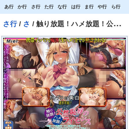
あ行
か行
さ行
た行
な行
は行
ま行
や行
ら行
あ
か
さ
た
な
は
ま
や
ら
さ行
/
さ
/ 触り放題！ハメ放題！公然恥辱のライセンス
い
き
し
ち
に
ひ
み
ゆ
り
う
く
す
つ
ぬ
ふ
む
よ
る
え
け
せ
て
ね
へ
め
わ
れ
お
こ
そ
と
の
ほ
も
ろ