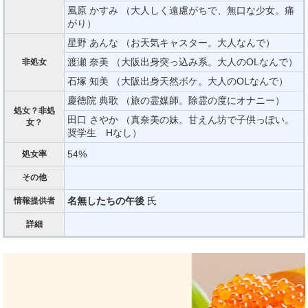
風原 かすみ （大人しく遠慮がちで、無口な少女。痛
がり）
星野 あんな （お天気キャスター。大人なんで）
渡瀬 奈美 （大阪出身突っ込み系。大人のOLなんで）
非処女
石塚 知美 （大阪出身天然ボケ。大人のOLなんで）
慶徳院 典歌 （旅の霊媒師。除霊の度にオナニー）
処女？非処
田口 さやか （真奈美の妹。甘えん坊で子供っぽい。
女？
奨学生 Hなし）
54%
処女率
その他
名無したちの午後
氏
情報提供者
詳細