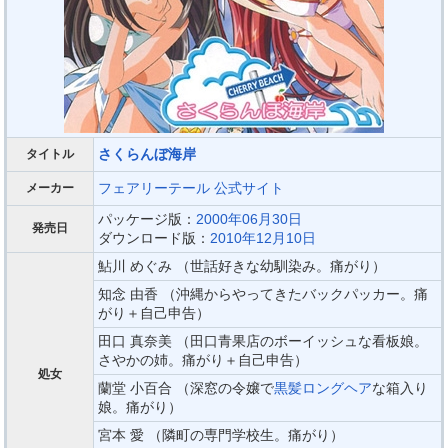
さくらんぼ海岸
タイトル
フェアリーテール
公式サイト
メーカー
パッケージ版：
2000年06月30日
発売日
ダウンロード版：
2010年12月10日
鮎川 めぐみ （世話好きな幼馴染み。痛がり）
知念 由香 （沖縄からやってきたバックパッカー。痛
がり＋自己申告）
田口 真奈美 （田口青果店のボーイッシュな看板娘。
さやかの姉。痛がり＋自己申告）
処女
蘭堂 小百合 （深窓の令嬢で
黒髪ロングヘア
な箱入り
娘。痛がり）
宮本 愛 （隣町の専門学校生。痛がり）