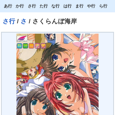
あ行
か行
さ行
た行
な行
は行
ま行
や行
ら行
あ
か
さ
た
な
は
ま
や
ら
さ行
/
さ
/ さくらんぼ海岸
い
き
し
ち
に
ひ
み
ゆ
り
う
く
す
つ
ぬ
ふ
む
よ
る
え
け
せ
て
ね
へ
め
わ
れ
お
こ
そ
と
の
ほ
も
ろ