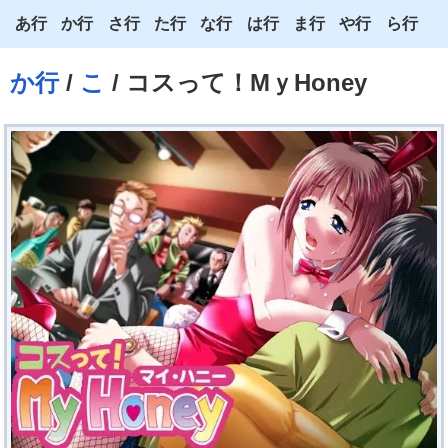
あ行
か行
さ行
た行
な行
は行
ま行
や行
ら行
あ
か
さ
た
な
は
ま
や
ら
か行
/
こ
/ コスって！MｙHoney
い
き
し
ち
に
ひ
み
ゆ
り
う
く
す
つ
ぬ
ふ
む
よ
る
え
け
せ
て
ね
へ
め
わ
れ
お
こ
そ
と
の
ほ
も
ろ