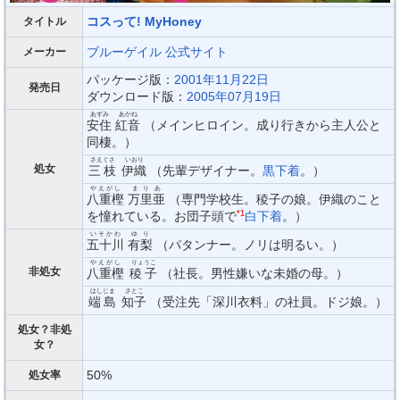
コスって! MyHoney
タイトル
ブルーゲイル
公式サイト
メーカー
パッケージ版：
2001年11月22日
発売日
ダウンロード版：
2005年07月19日
あずみ
あかね
安住
紅音
（メインヒロイン。成り行きから主人公と
同棲。）
さえぐさ
いおり
処女
三枝
伊織
（先輩デザイナー。
黒下着
。）
やえがし
まりあ
八重樫
万里亜
（専門学校生。稜子の娘。伊織のこと
を憧れている。お団子頭で
*1
白下着
。）
いそかわ
ゆり
五十川
有梨
（パタンナー。ノリは明るい。）
やえがし
りょうこ
非処女
八重樫
稜子
（社長。男性嫌いな未婚の母。）
はしじま
さとこ
端島
知子
（受注先「深川衣料」の社員。ドジ娘。）
処女？非処
女？
50%
処女率