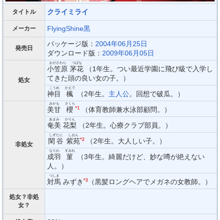
クライミライ
タイトル
FlyingShine黒
メーカー
パッケージ版：
2004年06月25日
発売日
ダウンロード版：
2009年06月05日
おがさわら
つばな
小笠原
茅花
（1年生。つい最近学園に飛び級で入学し
てきた頭の良い女の子。）
処女
こうめ
かえで
神目
楓
（2年生。
主人公
。回想で破瓜。）
みかも
さくら
美甘
櫻
*1
（体育教師兼水泳部顧問。）
あまみ
かりん
奄美
花梨
（2年生。心療クラブ部員。）
しずたに
しおん
閑谷
紫苑
*2
（2年生。大人しい子。）
非処女
なりわ
すみれ
成羽
菫
（3年生。綺麗だけど、妙な噂が絶えない
人。）
つしま
対馬
みずき
*3
（黒髪ロングヘアでメガネの女教師。）
処女？非処
女？