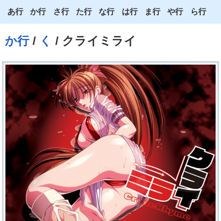
あ行
か行
さ行
た行
な行
は行
ま行
や行
ら行
あ
か
さ
た
な
は
ま
や
ら
か行
/
く
/ クライミライ
い
き
し
ち
に
ひ
み
ゆ
り
う
く
す
つ
ぬ
ふ
む
よ
る
え
け
せ
て
ね
へ
め
わ
れ
お
こ
そ
と
の
ほ
も
ろ