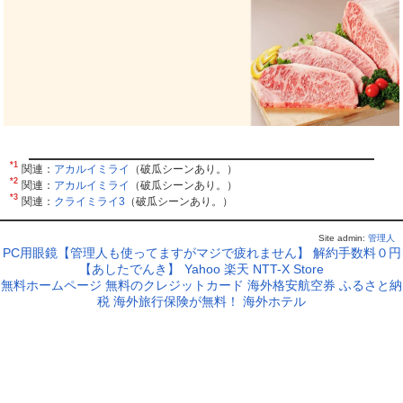
*1
関連：
アカルイミライ
（破瓜シーンあり。）
*2
関連：
アカルイミライ
（破瓜シーンあり。）
*3
関連：
クライミライ3
（破瓜シーンあり。）
Site admin:
管理人
PC用眼鏡【管理人も使ってますがマジで疲れません】
解約手数料０円
【あしたでんき】
Yahoo
楽天
NTT-X Store
無料ホームページ
無料のクレジットカード
海外格安航空券
ふるさと納
税
海外旅行保険が無料！
海外ホテル