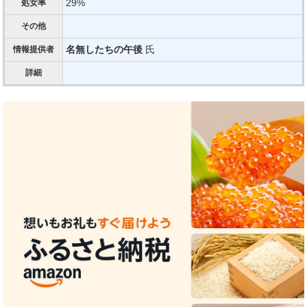
29%
処女率
その他
名無したちの午後
氏
情報提供者
詳細