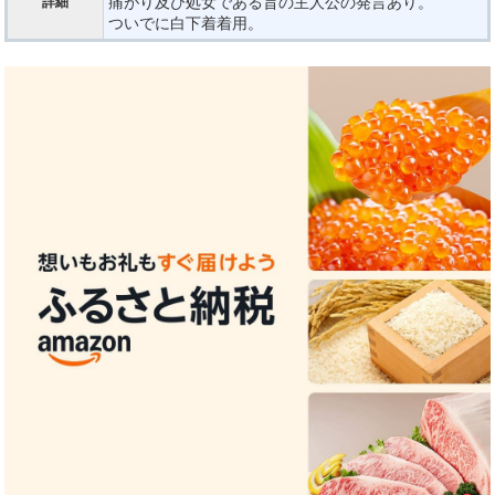
痛がり及び処女である旨の主人公の発言あり。
詳細
ついでに白下着着用。