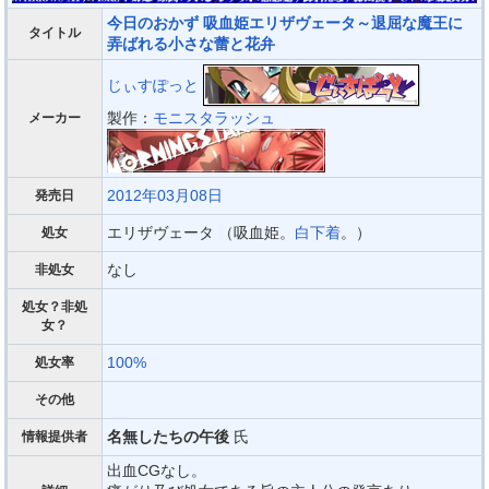
今日のおかず 吸血姫エリザヴェータ～退屈な魔王に
タイトル
弄ばれる小さな蕾と花弁
じぃすぽっと
製作：
モニスタラッシュ
メーカー
2012年03月08日
発売日
エリザヴェータ （吸血姫。
白下着
。）
処女
なし
非処女
処女？非処
女？
100%
処女率
その他
名無したちの午後
氏
情報提供者
出血CGなし。