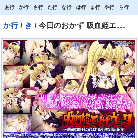
あ行
か行
さ行
た行
な行
は行
ま行
や行
ら行
あ
か
さ
た
な
は
ま
や
ら
か行
/
き
/ 今日のおかず 吸血姫エリザヴェータ～退屈な魔王に弄ばれる小さな蕾と花弁
い
き
し
ち
に
ひ
み
ゆ
り
う
く
す
つ
ぬ
ふ
む
よ
る
え
け
せ
て
ね
へ
め
わ
れ
お
こ
そ
と
の
ほ
も
ろ