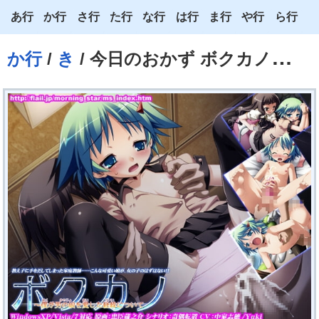
あ行
か行
さ行
た行
な行
は行
ま行
や行
ら行
あ
か
さ
た
な
は
ま
や
ら
か行
/
き
/ 今日のおかず ボクカノ～僕が男の娘を愛した経緯について
い
き
し
ち
に
ひ
み
ゆ
り
う
く
す
つ
ぬ
ふ
む
よ
る
え
け
せ
て
ね
へ
め
わ
れ
お
こ
そ
と
の
ほ
も
ろ