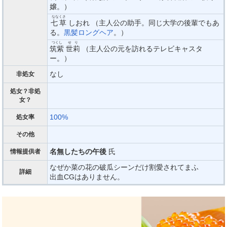
嬢。）
ななくさ
七草
しおれ （主人公の助手。同じ大学の後輩でもあ
る。
黒髪ロングヘア
。）
つくし
せり
筑紫
世莉
（主人公の元を訪れるテレビキャスタ
ー。）
なし
非処女
処女？非処
女？
100%
処女率
その他
名無したちの午後
氏
情報提供者
なぜか菜の花の破瓜シーンだけ割愛されてまふ
詳細
出血CGはありません。