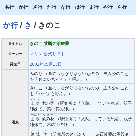
あ行
か行
さ行
た行
な行
は行
ま行
や行
ら行
あ
か
さ
た
な
は
ま
や
ら
か行
/
き
/ きのこ
い
き
し
ち
に
ひ
み
ゆ
り
う
く
す
つ
ぬ
ふ
む
よ
る
きのこ 禁断の治療薬
タイトル
え
け
せ
て
ね
へ
め
わ
れ
マリン
公式サイト
メーカー
2002年09月13日
発売日
お
こ
そ
と
の
ほ
も
ろ
みのり （血のつながりはないものの、主人公のこと
を「おにいちゃん」と呼ぶ。）
きのこ （血のつながりはないものの、主人公のこと
を「パパ」と呼ぶ。）
やまぶき
このみ
山吹
木の実
（研究所に「入院」している患者。双子
姉妹で、菜の花の姉。）
やまぶき
なのか
山吹
菜の花
（研究所に「入院」している患者。双子
処女
姉妹で、木の実の妹。）
すずしろ
さき
鈴城
咲
（研究所のスポンサー：赤石製薬の重役令