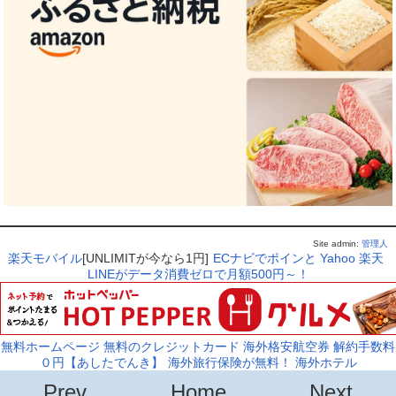
Site admin:
管理人
楽天モバイル
[UNLIMITが今なら1円]
ECナビでポインと
Yahoo
楽天
LINEがデータ消費ゼロで月額500円～！
無料ホームページ
無料のクレジットカード
海外格安航空券
解約手数料
０円【あしたでんき】
海外旅行保険が無料！
海外ホテル
Prev
Home
Next