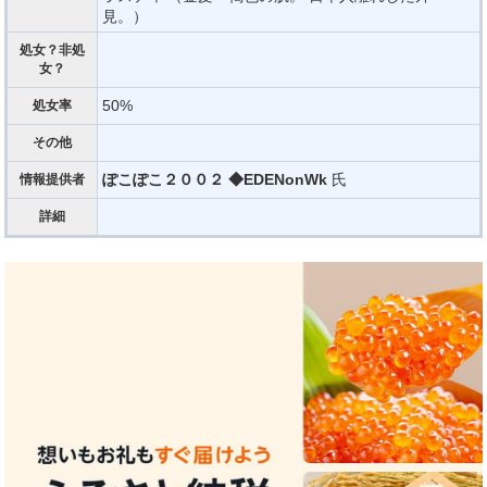
見。）
処女？非処
女？
50%
処女率
その他
ぽこぽこ２００２ ◆EDENonWk
氏
情報提供者
詳細