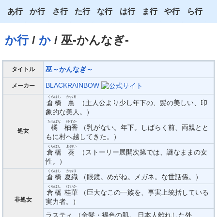
あ行
か行
さ行
た行
な行
は行
ま行
や行
ら行
あ
か
さ
た
な
は
ま
や
ら
か行
/
か
/ 巫‐かんなぎ‐
い
き
し
ち
に
ひ
み
ゆ
り
う
く
す
つ
ぬ
ふ
む
よ
る
巫～かんなぎ～
タイトル
え
け
せ
て
ね
へ
め
わ
れ
BLACKRAINBOW
メーカー
くらはし
かおる
倉橋
薫
（主人公より少し年下の、髪の美しい、印
お
こ
そ
と
の
ほ
も
ろ
象的な美人。）
たちばな
ゆずか
橘
柚香
（乳がない。年下。しばらく前、両親とと
処女
もに村へ越してきた。）
くらはし
あおい
倉橋
葵
（ストーリー展開次第では、謎なままの女
性。）
くらはし
かおり
倉橋
夏織
（眼鏡。めがね。メガネ。な世話係。）
くらはし
けいか
倉橋
桂華
（巨大なこの一族を、事実上統括している
非処女
実力者。）
ラスティ （金髪・褐色の肌。 日本人離れした外