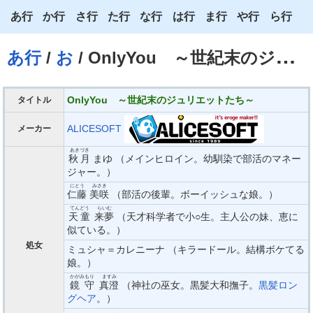
あ行
か行
さ行
た行
な行
は行
ま行
や行
ら行
あ
か
さ
た
な
は
ま
や
ら
あ行
/
お
/ OnlyYou ～世紀末のジュリエットたち～
い
き
し
ち
に
ひ
み
ゆ
り
う
く
す
つ
ぬ
ふ
む
よ
る
OnlyYou ～世紀末のジュリエットたち～
タイトル
え
け
せ
て
ね
へ
め
わ
れ
ALICESOFT
メーカー
お
こ
そ
と
の
ほ
も
ろ
あきづき
秋月
まゆ （メインヒロイン。幼馴染で部活のマネー
ジャー。）
にとう
みさき
仁藤
美咲
（部活の後輩。ボーイッシュな娘。）
てんどう
らいむ
天童
来夢
（天才科学者で小○生。主人公の妹、恵に
似ている。）
処女
ミュシャ＝カレニーナ （キラードール。結構ボケてる
娘。）
かがみもり
ますみ
鏡守
真澄
（神社の巫女。黒髪大和撫子。
黒髪ロン
グヘア
。）