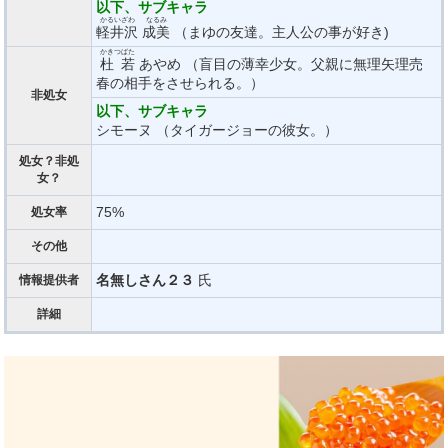
以下、サブキャラ
かるいざわ
なるみ
軽井沢
成美
（まゆの友達。主人公の事が好き)
かきつばた
杜若
あやめ （盲目の薄幸少女。父親に無理矢理売
春の相手をさせられる。）
非処女
以下、サブキャラ
シモーヌ （タイガージョーの彼女。）
処女？非処
女？
75%
処女率
その他
名無しさん２３
氏
情報提供者
詳細