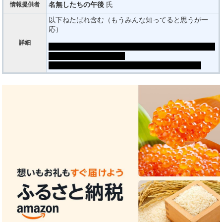
名無したちの午後
氏
情報提供者
以下ねたばれ含む（もうみんな知ってると思うが一
応）
詳細
主人公は多重人格、明日香と京はタカシの人格と、日
和子は鷲介、鳴は隼人。
小鳩は全ての人格を統合した鷹志（ヨウジ）と。