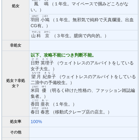
鳳
鳴
（１年生。マイペースで掴みどころがな
処女
い。）
はねだ
こばと
羽田
小鳩
（１年生。無邪気で純粋で天真爛漫。出血
CG有。）
やましな
みやこ
山科
京
（３年生。臆病で内向的。）
非処女
以下、攻略不能につき判断不能。
ひの
えりこ
日野
英理子
（ウェイトレスのアルバイトをしている
女子大生。）
もちづき
きなこ
望月
紀奈子
（ウェイトレスのアルバイトをしている
処女？非処
二浪中の予備校生。）
女？
よねだ
ゆう
米田
優
（明るく砕けた性格の、ファッション雑誌編
集者。）
こうだ
あい
香田
亜衣
（１年生。）
かすが
はるえ
春日
春恵
（移動式クレープ店の店主。）
100%
処女率
その他