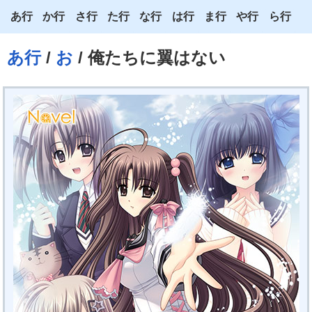
あ行
か行
さ行
た行
な行
は行
ま行
や行
ら行
あ
か
さ
た
な
は
ま
や
ら
あ行
/
お
/ 俺たちに翼はない
い
き
し
ち
に
ひ
み
ゆ
り
う
く
す
つ
ぬ
ふ
む
よ
る
え
け
せ
て
ね
へ
め
わ
れ
お
こ
そ
と
の
ほ
も
ろ