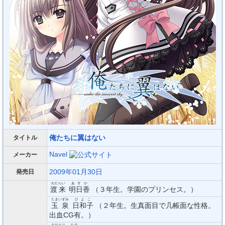
俺たちに翼はない
タイトル
Navel
メーカー
2009年01月30日
発売日
わたらい
あすか
渡来
明日香
（３年生。学園のプリンセス。）
たまいずみ
ひよこ
玉泉
日和子
（２年生。生真面目で几帳面な性格。
出血CG有。）
おおとり
なる