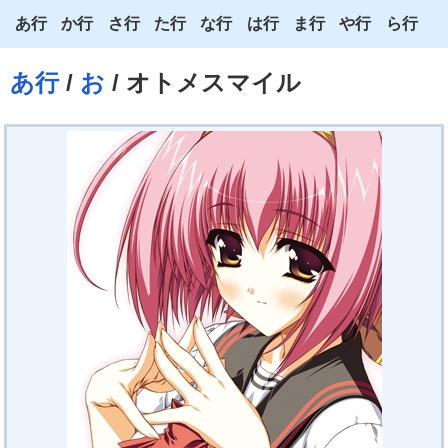
あ行
か行
さ行
た行
な行
は行
ま行
や行
ら行
あ
か
さ
た
な
は
ま
や
ら
あ行
/
お
/ オトメスマイル
い
き
し
ち
に
ひ
み
ゆ
り
う
く
す
つ
ぬ
ふ
む
よ
る
え
け
せ
て
ね
へ
め
わ
れ
お
こ
そ
と
の
ほ
も
ろ