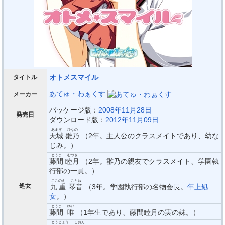
オトメスマイル
タイトル
あてゅ・わぁくす
メーカー
パッケージ版：
2008年11月28日
発売日
ダウンロード版：
2012年11月09日
あまぎ
ひなの
天城
雛乃
（2年。主人公のクラスメイトであり、幼な
じみ。）
とうま
むつき
藤間
睦月
（2年。雛乃の親友でクラスメイト、学園執
行部の一員。）
ここのえ
ことね
処女
九重
琴音
（3年。学園執行部の名物会長。
年上処
女
。）
とうま
ゆい
藤間
唯
（1年生であり、藤間睦月の実の妹。）
とうじょう
しおん