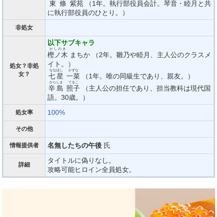
東條
紫苑
（1年。執行部役員会計。琴音・睦月と共
に執行部役員のひとり。）
非処女
以下サブキャラ
かしのき
樫ノ木
まちか （2年。雛乃や睦月、主人公のクラスメ
イト。）
処女？非処
ななほし
かずな
女？
七星
一菜
（1年。唯の同級生であり、親友。）
からしま
てるこ
辛島
照子
（主人公の担任であり、担当教科は現代国
語。30歳。）
100%
処女率
その他
名無したちの午後
氏
情報提供者
タイトルに偽りなし。
詳細
攻略可能ヒロイン全員処女。