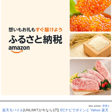
Site admin:
管理人
楽天モバイル
[UNLIMITが今なら1円]
ECナビでポインと
Yahoo
楽天