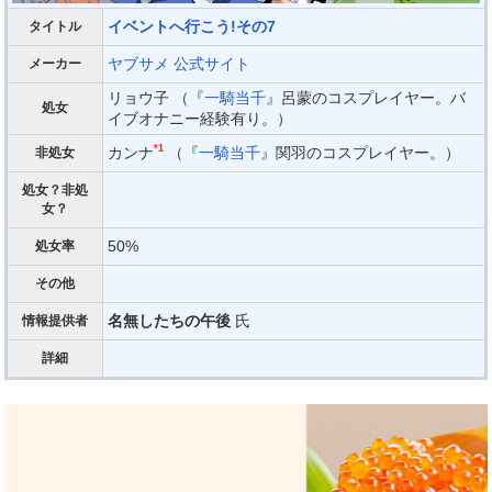
イベントへ行こう!その7
タイトル
ヤブサメ
公式サイト
メーカー
リョウ子 （『
一騎当千
』呂蒙のコスプレイヤー。バ
処女
イブオナニー経験有り。）
*1
カンナ
（『
一騎当千
』関羽のコスプレイヤー。）
非処女
処女？非処
女？
50%
処女率
その他
名無したちの午後
氏
情報提供者
詳細