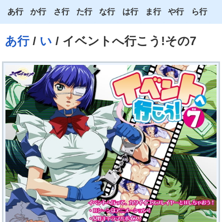
あ行
か行
さ行
た行
な行
は行
ま行
や行
ら行
あ
か
さ
た
な
は
ま
や
ら
あ行
/
い
/ イベントへ行こう!その7
い
き
し
ち
に
ひ
み
ゆ
り
う
く
す
つ
ぬ
ふ
む
よ
る
え
け
せ
て
ね
へ
め
わ
れ
お
こ
そ
と
の
ほ
も
ろ