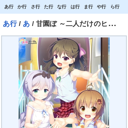
あ行
か行
さ行
た行
な行
は行
ま行
や行
ら行
あ
か
さ
た
な
は
ま
や
ら
あ行
/
あ
/ 甘園ぼ ～二人だけのヒミツの遊び～
い
き
し
ち
に
ひ
み
ゆ
り
う
く
す
つ
ぬ
ふ
む
よ
る
え
け
せ
て
ね
へ
め
わ
れ
お
こ
そ
と
の
ほ
も
ろ