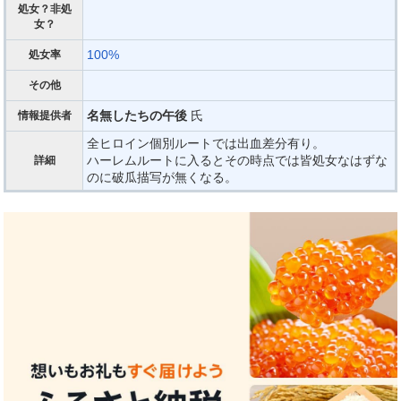
処女？非処
女？
100%
処女率
その他
名無したちの午後
氏
情報提供者
全ヒロイン個別ルートでは出血差分有り。
ハーレムルートに入るとその時点では皆処女なはずな
詳細
のに破瓜描写が無くなる。