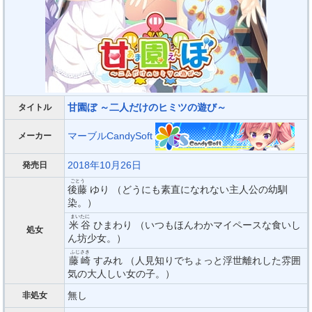
甘園ぼ ～二人だけのヒミツの遊び～
タイトル
マーブルCandySoft
メーカー
2018年10月26日
発売日
ごとう
後藤
ゆり （どうにも素直になれない主人公の幼馴
染。）
まいたに
米谷
ひまわり （いつもほんわかマイペースな食いし
処女
ん坊少女。）
ふじさき
藤崎
すみれ （人見知りでちょっと浮世離れした雰囲
気の大人しい女の子。）
無し
非処女