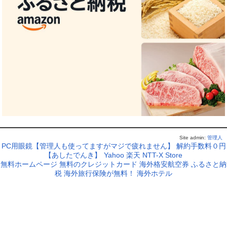
Site admin:
管理人
PC用眼鏡【管理人も使ってますがマジで疲れません】
解約手数料０円
【あしたでんき】
Yahoo
楽天
NTT-X Store
無料ホームページ
無料のクレジットカード
海外格安航空券
ふるさと納
税
海外旅行保険が無料！
海外ホテル