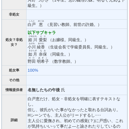
河野
つかさ （1年生。恵の義理の妹。明るく元気な下
級生。）
非処女
しらと
めぐみ
白戸
恵
（見習い教師。前世の許婚。）
以下サブキャラ
ひめかわ
えり
姫川
愛梨
（お嬢様。同級生。）
処女？非処
おがわ
あやか
女？
小川
綾香
（生徒会長で学級委員長。同級生。）
きさらぎ
なお
如月
奈保
（同級生。）
のだ
あきこ
野田
明希子
（数学教師。）
100%
処女率
その他
名無したちの午後
氏
情報提供者
白戸恵だけ、処女・非処女を明確に表すテキストな
し。
但し、彼氏がいた事がなかったと取れる台詞あり。
Hシーンでも、主人公がリードするし･･･
詳細
主人公に愛撫され、初めての感覚(？)に戸惑い、これ
が気持ちいいって事だよ―と諭されたりしているの