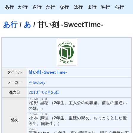
あ行
か行
さ行
た行
な行
は行
ま行
や行
ら行
あ
か
さ
た
な
は
ま
や
ら
あ行
/
あ
/ 甘い刻 -SweetTime-
い
き
し
ち
に
ひ
み
ゆ
り
う
く
す
つ
ぬ
ふ
む
よ
る
え
け
せ
て
ね
へ
め
わ
れ
お
こ
そ
と
の
ほ
も
ろ
甘い刻 -SweetTime-
タイトル
P-factory
メーカー
2010年02月26日
発売日
さくらの
りほ
桜野
里穂
（2年生。主人公の幼馴染。前世の腹違い
の妹。）
こばやし
まり
小林
麻理
（2年生。里穂の親友。おっとりとした優
処女
等生。同級生。）
かわの