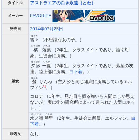
アストラエアの白き永遠（とわ）
タイトル
FAVORITE
メーカー
2014年07月25日
発売日
ゆうき
雪々
（不思議な女の子。）
たちばな
おちば
橘
落葉
（2年生。クラスメイトであり、護衛対
象。生徒会に所属。）
ゆうなぎ
いちか
夕凪
一夏
（2年生。クラスメイトであり、落葉の友
達。陸上部に所属。
白下着
。）
ほたる
処女
螢
りんね （主人公と同じ組織に所属しているエル
フィン
*1
。）
コロナ （1年生。見た目も振る舞いも人間にしか思え
ないが、実は街の研究所によって造られた人型ロボッ
ト。）
みずのせ
ことり
水ノ瀬
琴里
（2年生。生徒会に所属。エルフィン。
白
下着
。）
なし
非処女