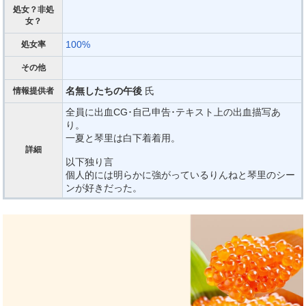
処女？非処
女？
100%
処女率
その他
名無したちの午後
氏
情報提供者
全員に出血CG･自己申告･テキスト上の出血描写あ
り。
一夏と琴里は白下着着用。
詳細
以下独り言
個人的には明らかに強がっているりんねと琴里のシー
ンが好きだった。