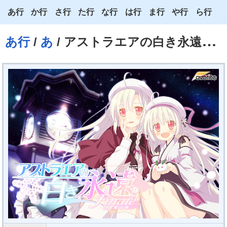
あ行
か行
さ行
た行
な行
は行
ま行
や行
ら行
あ
か
さ
た
な
は
ま
や
ら
あ行
/
あ
/ アストラエアの白き永遠（とわ）
い
き
し
ち
に
ひ
み
ゆ
り
う
く
す
つ
ぬ
ふ
む
よ
る
え
け
せ
て
ね
へ
め
わ
れ
お
こ
そ
と
の
ほ
も
ろ