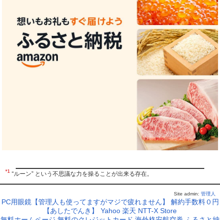
*1
“ルーン” という不思議な力を操ることが出来る存在。
Site admin:
管理人
PC用眼鏡【管理人も使ってますがマジで疲れません】
解約手数料０円
【あしたでんき】
Yahoo
楽天
NTT-X Store
無料ホームページ
無料のクレジットカード
海外格安航空券
ふるさと納