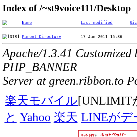
Index of /~st9voice111/Desktop
Name
Last modified
Siz
Parent Directory
Apache/1.3.41 Customized 
PHP_BANNER
Server at green.ribbon.to P
楽天モバイル
[UNLIMI
と
Yahoo
楽天
LINEが