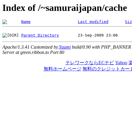
Index of /~samuraijapan/cache
Name
Last modified
Siz
Parent Directory
Apache/1.3.41 Customized by.
Yuumi
build/0.90 with PHP_BANNER
Server at green.ribbon.to Port 80
テレワークならECナビ
Yahoo
無料ホームページ
無料のクレジットカー